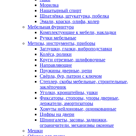
Морилка
Нашатырный спирт
Шпатлёвка, штукатурка, побелка
Эмали, краски, олифа, колер
Мебельная фурнитура
Комплектующие к мебели, накладки
Ручки мебельные
Метизы, инструменты, приборы
Заглушки, глазки, виброподставки
Колёса, ролики
Круги отрезные, шлифовочные
Направляющие
Пружины дверные, цепи
Свёрла, бур, патрон с ключом
Степлер, скобы мебельные, строительные,
заклёпочник
Уголки, кронштейны, ушки
Фиксаторы, стопоры, упоры дверные,
держатели, амортизаторы
Хомуты нейлоновые, оцинкованные
Цифры на двери
Шпингалеты, засовы, задвижки,
ограничители. механизмы оконные
Мешки