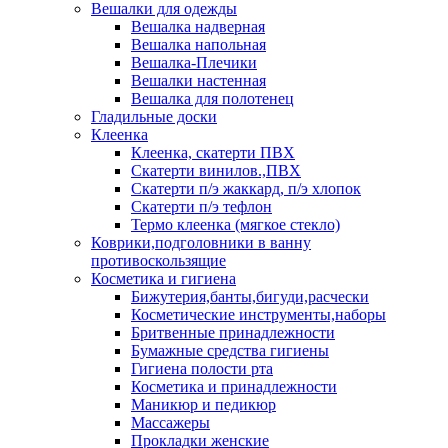
Вешалки для одежды
Вешалка надверная
Вешалка напольная
Вешалка-Плечики
Вешалки настенная
Вешалка для полотенец
Гладильные доски
Клеенка
Клеенка, скатерти ПВХ
Скатерти винилов.,ПВХ
Скатерти п/э жаккард, п/э хлопок
Скатерти п/э тефлон
Термо клеенка (мягкое стекло)
Коврики,подголовники в ванну
противоскользящие
Косметика и гигиена
Бижутерия,банты,бигуди,расчески
Косметические инструменты,наборы
Бритвенные принадлежности
Бумажные средства гигиены
Гигиена полости рта
Косметика и принадлежности
Маникюр и педикюр
Массажеры
Прокладки женские