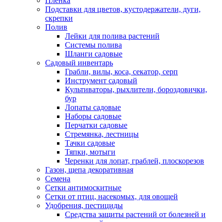
Пленка
Подставки для цветов, кустодержатели, дуги,
скрепки
Полив
Лейки для полива растений
Системы полива
Шланги садовые
Садовый инвентарь
Грабли, вилы, коса, секатор, серп
Инструмент садовый
Культиваторы, рыхлители, бороздовички,
бур
Лопаты садовые
Наборы садовые
Перчатки садовые
Стремянка, лестницы
Тачки садовые
Тяпки, мотыги
Черенки для лопат, граблей, плоскорезов
Газон, щепа декоративная
Семена
Сетки антимоскитные
Сетки от птиц, насекомых, для овощей
Удобрения, пестициды
Средства защиты растений от болезней и