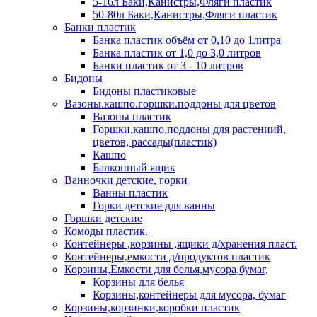
5-16л Баки,Канистры,Фляги пластик
50-80л Баки,Канистры,Фляги пластик
Банки пластик
Банка пластик объём от 0,10 до 1литра
Банка пластик от 1,0 до 3,0 литров
Банки пластик от 3 - 10 литров
Бидоны
Бидоны пластиковые
Вазоны.кашпо.горшки.поддоны для цветов
Вазоны пластик
Горшки,кашпо,поддоны для растениий,
цветов, рассады(пластик)
Кашпо
Балконный ящик
Ванночки детские, горки
Ванны пластик
Горки детские для ванны
Горшки детские
Комоды пластик.
Контейнеры ,корзины ,ящики д/хранения пласт.
Контейнеры,емкости д/продуктов пластик
Корзины,Емкости для белья,мусора,бумаг,
Корзины для белья
Корзины,контейнеры для мусора, бумаг
Корзины,корзинки,коробки пластик