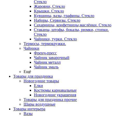
Стекло
Жаровни, Стекло
Крышки. Стекло
Кувшины, вазы, графины. Стекло
Наборы, Сервизы. Стекло
Сахарницы, конфетницы,маслёнки. Стекло
Стаканы, штофы, бокалы, рюмки, стопки.
Стекло
Чайники, турки. Стекло
Термосы, термокружки.
Чайники
Френч-пресс
Чайник заварочный
Чайник металл
Чайник эмаль
Ещё
Товары для праздника
Новогодние товары
Елки
Костюмы карнавальные
Новогодние украшения
Товары для праздника прочие
Шары воздушные
Товары интерьера
Вазы