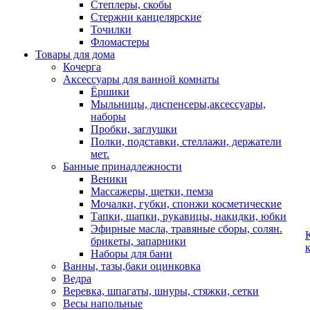
Степлеры, скобы
Стержни канцелярские
Точилки
Фломастеры
Товары для дома
Кочерга
Аксессуары для ванной комнаты
Ёршики
Мыльницы, диспенсеры,аксессуары,
наборы
Пробки, заглушки
Полки, подставки, стеллажи, держатели
мет.
Банные принадлежности
Веники
Массажеры, щетки, пемза
Мочалки, губки, спонжи косметические
Тапки, шапки, рукавицы, накидки, юбки
Эфирные масла, травяные сборы, солян.
брикеты, запарники
Наборы для бани
Ванны, тазы,баки оцинковка
Ведра
Веревка, шпагаты, шнуры, стяжки, сетки
Весы напольные