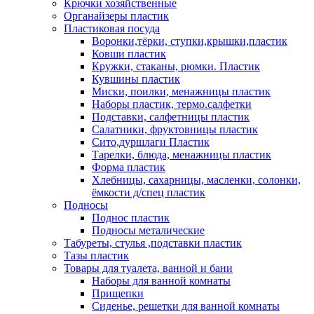
Крючки хозяйственные
Органайзеры пластик
Пластиковая посуда
Воронки,тёрки, ступки,крышки,пластик
Ковши пластик
Кружки, стаканы, рюмки. Пластик
Кувшины пластик
Миски, поилки, менажницы пластик
Наборы пластик, термо.салфетки
Подставки, салфетницы пластик
Салатники, фруктовницы пластик
Сито,дуршлаги Пластик
Тарелки, блюда, менажницы пластик
Форма пластик
Хлебницы, сахарницы, масленки, солонки,
ёмкости д/спец пластик
Подносы
Поднос пластик
Подносы металические
Табуреты, стулья ,подставки пластик
Тазы пластик
Товары для туалета, ванной и бани
Наборы для ванной комнаты
Прищепки
Сиденье, решетки для ванной комнаты