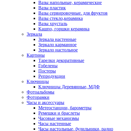
Вазы напольные, керамические
Вазы пластик
Вазы сервировочные. для фруктов
Вазы стекло,керамика
Вазы хрусталь
Кашпо, горшки керамика
Зеркала
Зеркала настенные
Зеркало карманное
Зеркало настольное
Картины
Тарелки декоративные
Гобелены
Постеры
Репродукции
Ключницы
Ключницы Деревянные, МДФ
Фотоальбомы
Фоторамки
Часы и аксессуары
Метеостанции, барометры
Ремешки и браслеты
Часовые механизмы
Часы настенные
Часы настольные, будильники, радио