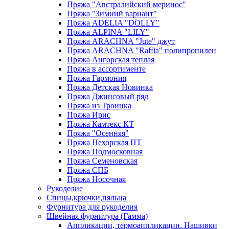
Пряжа "Австралийский меринос"
Пряжа "Зимний вариант"
Пряжа ADELIA "DOLLY"
Пряжа ALPINA "LILY"
Пряжа ARACHNA "Jute" джут
Пряжа ARACHNA "Raffia" полипропилен
Пряжа Ангорская теплая
Пряжа в ассортименте
Пряжа Гармония
Пряжа Детская Новинка
Пряжа Джинсовый ряд
Пряжа из Троицка
Пряжа Ирис
Пряжа Камтекс КТ
Пряжа "Осенняя"
Пряжа Пехорская ПТ
Пряжа Подмосковная
Пряжа Семеновская
Пряжа СПБ
Пряжа Носочная
Рукоделие
Спицы,крючки,пяльца
Фурнитура для рукоделия
Швейная фурнитура (Гамма)
Аппликации, термоаппликации. Нашивки