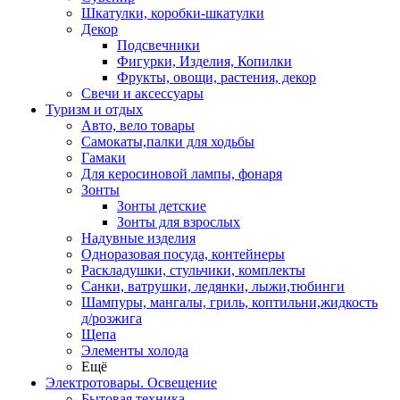
Шкатулки, коробки-шкатулки
Декор
Подсвечники
Фигурки, Изделия, Копилки
Фрукты, овощи, растения, декор
Свечи и аксессуары
Туризм и отдых
Авто, вело товары
Самокаты,палки для ходьбы
Гамаки
Для керосиновой лампы, фонаря
Зонты
Зонты детские
Зонты для взрослых
Надувные изделия
Одноразовая посуда, контейнеры
Раскладушки, стульчики, комплекты
Санки, ватрушки, ледянки, лыжи,тюбинги
Шампуры, мангалы, гриль, коптильни,жидкость
д/розжига
Щепа
Элементы холода
Ещё
Электротовары. Освещение
Бытовая техника