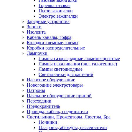
Газовые зажигалки
Горелка газовая
Пьезо зажигалки
Электро зажигалки
Зарядные устройства
Звонки
Изолента
Кабель-каналы, гофра
Колодки клемные, клемы
Коробки распределительные
Лампочки
Лампы газоразрядные люминесцентные
Лампы накаливания (вкл. галогенные)
Лампы светодиодные
Светильники для растений
Насосное оборудование
Новогодние электротовары
Патроны
Паяльное оборудование,припой
Переходник
Предохранитель
Провода, кабель, соединители
Светильники, Прожекторы, Люстры, Бра
Ночники
Плафоны, абажуры, рассеиватели