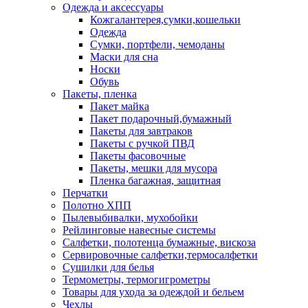
Одежда и аксессуары
Кожгалантерея,сумки,кошельки
Одежда
Сумки, портфели, чемоданы
Маски для сна
Носки
Обувь
Пакеты, пленка
Пакет майка
Пакет подарочный,бумажный
Пакеты для завтраков
Пакеты с ручкой ПВД
Пакеты фасовочные
Пакеты, мешки для мусора
Пленка багажная, защитная
Перчатки
Полотно ХПП
Пылевыбивалки, мухобойки
Рейлинговые навесные системы
Салфетки, полотенца бумажные, вискоза
Сервировочные салфетки,термосалфетки
Сушилки для белья
Термометры, термогигрометры
Товары для ухода за одеждой и бельем
Чехлы