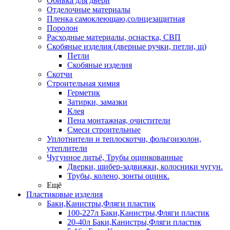
Обивка для двери
Отделочные материалы
Пленка самоклеющаю,солнцезащитная
Поролон
Расходные материалы, оснастка, СВП
Скобяные изделия (дверные ручки, петли, щ)
Петли
Скобяные изделия
Скотчи
Строительная химия
Герметик
Затирки, замазки
Клея
Пена монтажная, очистители
Смеси строительные
Уплотнители и теплоскотчи, фольгоизолон,
утеплители
Чугунное литьё, Трубы оцинкованные
Дверки, шибер-задвижки, колосники чугун.
Трубы, колено, зонты оцинк.
Ещё
Пластиковые изделия
Баки,Канистры,Фляги пластик
100-227л Баки,Канистры,Фляги пластик
20-40л Баки,Канистры,Фляги пластик