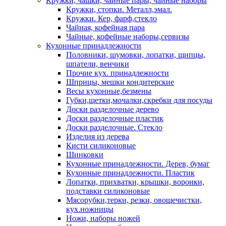
Кружки, чашки, чайные пары, чайные наборы
Кружки, стопки. Металл,эмал.
Кружки. Кер, фарф,стекло
Чайная, кофейная пара
Чайные, кофейные наборы,сервизы
Кухонные принадлежности
Половники, шумовки, лопатки, щипцы,
шпатели, венчики
Прочие кух. принадлежности
Шприцы, мешки кондитерские
Весы кухонные,безмены
Губки,щетки,мочалки,скребки для посуды
Доски разделочные дерево
Доски разделочные пластик
Доски разделочные. Стекло
Изделия из дерева
Кисти силиконовые
Шинковки
Кухонные принадлежности. Дерев, бумаг
Кухонные принадлежности. Пластик
Лопатки, прихватки, крышки, воронки,
подставки силиконовые
Мясорубки,терки, резки, овощечистки,
кух.ножницы
Ножи, наборы ножей