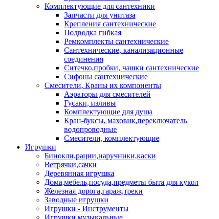
Комплектующие для сантехники
Запчасти для унитаза
Крепления сантехнические
Подводка гибкая
Ремкомплекты сантехнические
Сантехнические, канализационные
соединения
Ситечко,пробки, чашки сантехнические
Сифоны сантехнические
Смесители, Краны их компоненты
Аэраторы для смесителей
Гусаки, изливы
Комплектующие для душа
Кран-буксы, маховик,переключатель
водопроводные
Смесители, комплектующие
Игрушки
Бинокли,рации,наручники,каски
Ветрячки,сачки
Деревянная игрушка
Дома,мебель,посуда,предметы быта для кукол
Железная дорога,гараж,треки
Заводные игрушки
Игрушки - Инструменты
Игрушки музыкальные