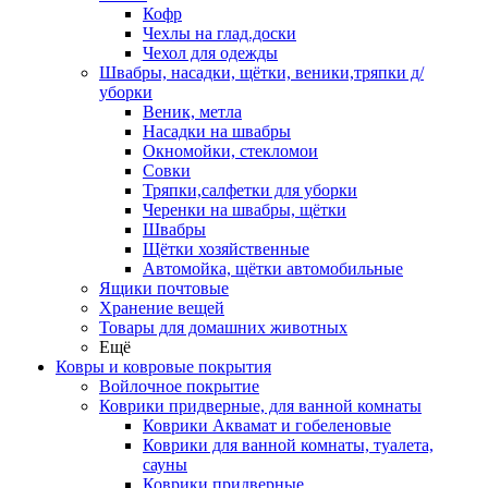
Кофр
Чехлы на глад.доски
Чехол для одежды
Швабры, насадки, щётки, веники,тряпки д/
уборки
Веник, метла
Насадки на швабры
Окномойки, стекломои
Совки
Тряпки,салфетки для уборки
Черенки на швабры, щётки
Швабры
Щётки хозяйственные
Автомойка, щётки автомобильные
Ящики почтовые
Хранение вещей
Товары для домашних животных
Ещё
Ковры и ковровые покрытия
Войлочное покрытие
Коврики придверные, для ванной комнаты
Коврики Аквамат и гобеленовые
Коврики для ванной комнаты, туалета,
сауны
Коврики придверные