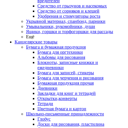
вредителей
Средство от грызунов и насекомых
Средство от сорняков и клещей
Удобрения и стимуляторы роста
Укрывной материал, спанбонд, парники
Умывальники, рукомойники, души
Ящики, горшки и торфогоршки для рассады
Ещё
Канцелярские товары
Бумага и бумажная продукция
Бумага для оргтехники
Альбомы для рисования
Блокноты, записные книжки и
ежедневники
Бумага для записей, стикеры
Бумага для черчения и рисования
Бумажная продукция прочая
Дневники
Закладки для книг и тетрадей
Открытки,конверты
Тетради
Цветная бумага и картон
Школьно-письменные принадлежности
Глобус
Доски для рисования, пластилина