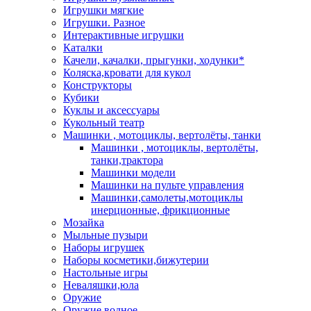
Игрушки мягкие
Игрушки. Разное
Интерактивные игрушки
Каталки
Качели, качалки, прыгунки, ходунки*
Коляска,кровати для кукол
Конструкторы
Кубики
Куклы и аксессуары
Кукольный театр
Машинки , мотоциклы, вертолёты, танки
Машинки , мотоциклы, вертолёты,
танки,трактора
Машинки модели
Машинки на пульте управления
Машинки,самолеты,мотоциклы
инерционные, фрикционные
Мозайка
Мыльные пузыри
Наборы игрушек
Наборы косметики,бижутерии
Настольные игры
Неваляшки,юла
Оружие
Оружие водное