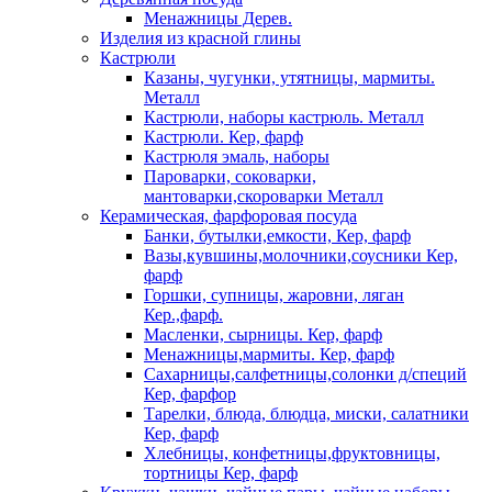
Менажницы Дерев.
Изделия из красной глины
Кастрюли
Казаны, чугунки, утятницы, мармиты.
Металл
Кастрюли, наборы кастрюль. Металл
Кастрюли. Кер, фарф
Кастрюля эмаль, наборы
Пароварки, соковарки,
мантоварки,скороварки Металл
Керамическая, фарфоровая посуда
Банки, бутылки,емкости, Кер, фарф
Вазы,кувшины,молочники,соусники Кер,
фарф
Горшки, супницы, жаровни, ляган
Кер.,фарф.
Масленки, сырницы. Кер, фарф
Менажницы,мармиты. Кер, фарф
Сахарницы,салфетницы,солонки д/специй
Кер, фарфор
Тарелки, блюда, блюдца, миски, салатники
Кер, фарф
Хлебницы, конфетницы,фруктовницы,
тортницы Кер, фарф