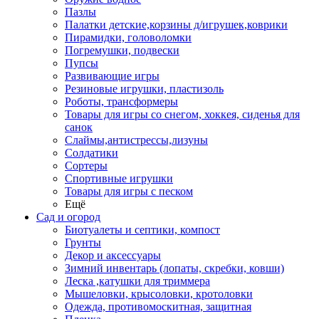
Пазлы
Палатки детские,корзины д/игрушек,коврики
Пирамидки, головоломки
Погремушки, подвески
Пупсы
Развивающие игры
Резиновые игрушки, пластизоль
Роботы, трансформеры
Товары для игры со снегом, хоккея, сиденья для
санок
Слаймы,антистрессы,лизуны
Солдатики
Сортеры
Спортивные игрушки
Товары для игры с песком
Ещё
Сад и огород
Биотуалеты и септики, компост
Грунты
Декор и аксессуары
Зимний инвентарь (лопаты, скребки, ковши)
Леска ,катушки для триммера
Мышеловки, крысоловки, кротоловки
Одежда, противомоскитная, защитная