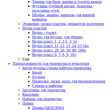
Товары для бани, ванны и туалета разное
Футляры д/зубной щетки, дозаторы,
подставки д/зуб.
Шторы, экраны, карнизы для ванной
комнаты
Этажерки, полки пластик, держатели полотенец
Вёдра пластик
Ведро - туалет
Ведро для мусора, для уборки
Ведро пласт. 1, 2, 2,5, 3, 5л
Ведро пласт. 11, 12, 13, 14, 15,16л
Ведро пласт. 20, 26, 50, 80, 100л
Ведро пласт. 6, 7, 8, 9, 10л
Ещё
Принадлежности для творчества и рукоделия
Бисер,бусины,стразы,пайетки,проволока
Бисер
Бусины
Проволка, лески, нити для бисероплетения
Стразы и пайетки
Заготовки для творчества
Квиллинг
Наборы для творчества
Пряжа
Пряжа ARACHNA