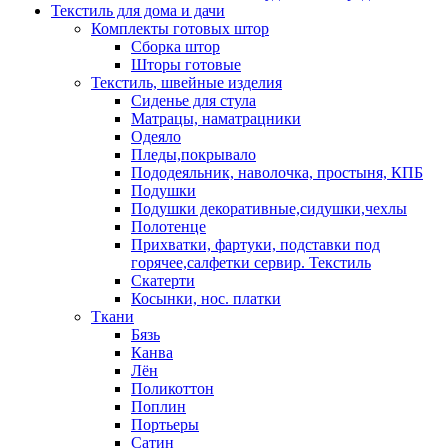
Текстиль для дома и дачи
Комплекты готовых штор
Сборка штор
Шторы готовые
Текстиль, швейные изделия
Сиденье для стула
Матрацы, наматрацники
Одеяло
Пледы,покрывало
Пододеяльник, наволочка, простыня, КПБ
Подушки
Подушки декоративные,сидушки,чехлы
Полотенце
Прихватки, фартуки, подставки под
горячее,салфетки сервир. Текстиль
Скатерти
Косынки, нос. платки
Ткани
Бязь
Канва
Лён
Поликоттон
Поплин
Портьеры
Сатин