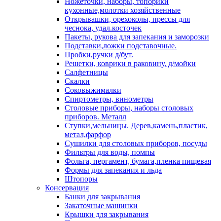
Ножеточки, наборы, топорики
кухонные,молотки хозяйственные
Открывашки, орехоколы, прессы для
чеснока, удал.косточек
Пакеты, рукова для запекания и заморозки
Подставки,ложки подставочные.
Пробки,ручки д/бут.
Решетки, коврики в раковину, д/мойки
Салфетницы
Скалки
Соковыжималки
Спиртометры, винометры
Столовые приборы, наборы столовых
приборов. Металл
Ступки,мельницы. Дерев,камень,пластик,
метал,фарфор
Сушилки для столовых приборов, посуды
Фильтры для воды, помпы
Фольга, пергамент, бумага,пленка пищевая
Формы для запекания и льда
Штопоры
Консервация
Банки для закрывания
Закаточные машинки
Крышки для закрывания