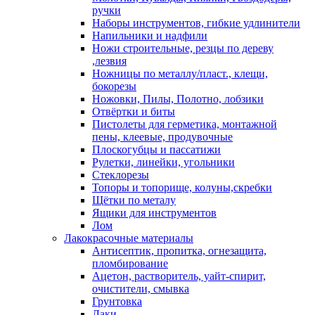
ручки
Наборы инструментов, гибкие удлинители
Напильники и надфили
Ножи строительные, резцы по дереву
,лезвия
Ножницы по металлу/пласт., клещи,
бокорезы
Ножовки, Пилы, Полотно, лобзики
Отвёртки и биты
Пистолеты для герметика, монтажной
пены, клеевые, продувочные
Плоскогубцы и пассатижи
Рулетки, линейки, угольники
Стеклорезы
Топоры и топорище, колуны,скребки
Щётки по металу
Ящики для инструментов
Лом
Лакокрасочные материалы
Антисептик, пропитка, огнезащита,
пломбирование
Ацетон, растворитель, уайт-спирит,
очистители, смывка
Грунтовка
Лаки