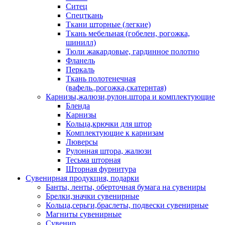
Ситец
Спецткань
Ткани шторные (легкие)
Ткань мебельная (гобелен, рогожка,
шинилл)
Тюли жакардовые, гардинное полотно
Фланель
Перкаль
Ткань полотенечная
(вафель.,рогожка,скатернтая)
Карнизы,жалюзи,рулон.штора и комплектующие
Бленда
Карнизы
Кольца,крючки для штор
Комплектующие к карнизам
Люверсы
Рулонная штора, жалюзи
Тесьма шторная
Шторная фурнитура
Сувенирная продукция, подарки
Банты, ленты, оберточная бумага на сувениры
Брелки,значки сувенирные
Кольца,серьги,браслеты, подвески сувенирные
Магниты сувенирные
Сувенир