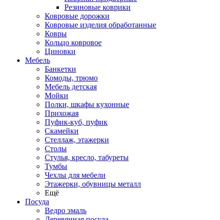
Резиновые коврики
Ковровые дорожки
Ковровые изделия обработанные
Ковры
Кольцо ковровое
Циновки
Мебель
Банкетки
Комоды, трюмо
Мебель детская
Мойки
Полки, шкафы кухонные
Прихожая
Пуфик-куб, пуфик
Скамейки
Стеллаж, этажерки
Столы
Стулья, кресло, табуреты
Тумбы
Чехлы для мебели
Этажерки, обувницы металл
Ещё
Посуда
Ведро эмаль
Деревянная посуда