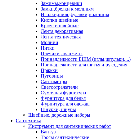
Зажимы,концевики
Замки,брелки к молниям
Иголки,шило,булавки,ножницы
Кнопки швейные
Крючки швейные
Лента декоративная
Лента техническая
Молнии
Нитки
Плечики , манжеты
Принадлежности БШМ (иглы,шпульки,...)
Принадлежности для шитья и рукоделия
Пряжки
Пуговицы
Сантиметры
Светоотражатели
Сумочная фурнитура
Фурнитура для белья
Фурнитура для одежды
Шнурки, шнуры
Швейные, дорожные наборы
Сантехника
Инструмент для сантехнических работ
Вантуз
Тросы сантехнические