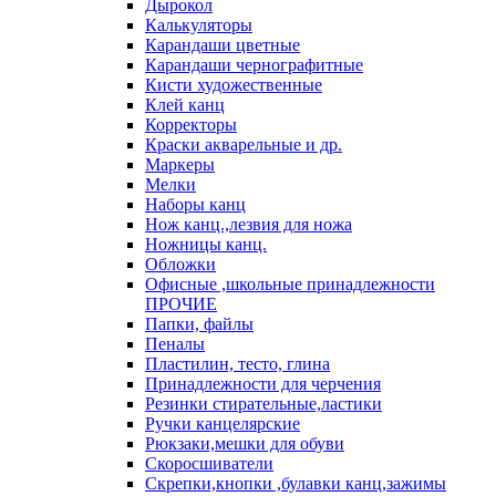
Дырокол
Калькуляторы
Карандаши цветные
Карандаши чернографитные
Кисти художественные
Клей канц
Корректоры
Краски акварельные и др.
Маркеры
Мелки
Наборы канц
Нож канц.,лезвия для ножа
Ножницы канц.
Обложки
Офисные ,школьные принадлежности
ПРОЧИЕ
Папки, файлы
Пеналы
Пластилин, тесто, глина
Принадлежности для черчения
Резинки стирательные,ластики
Ручки канцелярские
Рюкзаки,мешки для обуви
Скоросшиватели
Скрепки,кнопки ,булавки канц,зажимы