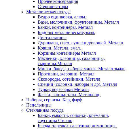
Прочее консервация
Стерилизаторы
Металлическая посуда
Ведро оцинковка, алюм.
Вазы, молочники, фруктовницы. Металл
Банки, контейнеры. Металл
Бидоны металлические,эмал.
Дистилляторы
Дуршлаги, сито, сушлки д/овощей. Металл
Ковши. Металл, эмал.
Корзины,контейнеры Металл
Масленки, хлебницы, сахарницы,
сырницы.Металл
Миски, блюда, наборы мисок. Металл,эмаль
Противни, жаровни. Металл
Сковороды, сотейники. Металл
Специи (солонки, наборы и др). Металл
Турки, кофеварки Металл
Фляги, ванны, тазы. Металл оц.
Наборы, сервизы. Кер, фарф
Пепельницы
Стеклянная посуда
Банки, емкости, солонки, креманки,
соусницы Стекло
Блюда, тарелки, салатники,лимонницы.