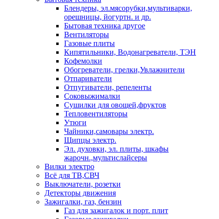
Блендеры, эл.мясорубки,мультиварки,
орешницы, йогуртн. и др.
Бытовая техника другое
Вентиляторы
Газовые плиты
Кипятильники, Водонагреватели, ТЭН
Кофемолки
Обогреватели, грелки,Увлажнители
Отпариватели
Отпугиватели, репеленты
Соковыжималки
Сушилки для овощей,фруктов
Тепловентиляторы
Утюги
Чайники,самовары электр.
Щипцы электр.
Эл. духовки, эл. плиты, шкафы
жарочн.,мультислайсеры
Вилки электро
Всё для ТВ,СВЧ
Выключатели, розетки
Детекторы движения
Зажигалки, газ, бензин
Газ для зажигалок и порт. плит