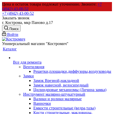
Цена и остаток товара подлежат уточнению.
Звоните:
+7
(4942) 43-00-52
+7 (4942) 43-00-52
Заказать звонок
г. Кострома, мкр Паново д.17
Поиск
Войти
Универсальный магазин "Костромич"
Каталог
Все для ремонта
Вентиляция
Решетки,площадки,диффузоры,воздуховоды
Замки
Замок Врезной,накладной
Замок навесной, велосипедный
Цилиндровые механизмы (Личина замка)
Инструмент малярно-штукатурный
Валики и ролики малярные
Ванночки
Емкости строительные (ведра,тазы)
Кисти строительные, макловицы,