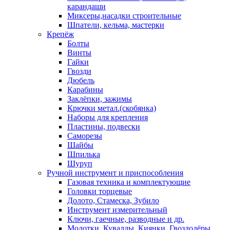
карандаши
Миксеры,насадки строительные
Шпатели, кельма, мастерки
Крепёж
Болты
Винты
Гайки
Гвозди
Дюбель
Карабины
Заклёпки, зажимы
Крючки метал.(скобянка)
Наборы для крепления
Пластины, подвески
Саморезы
Шайбы
Шпилька
Шуруп
Ручной инструмент и приспособления
Газовая техника и комплектующие
Головки торцевые
Долото, Стамеска, Зубило
Инструмент измерительный
Ключи, гаечные, разводные и др.
Молотки, Кувалды, Киянки, Гвоздодёры,