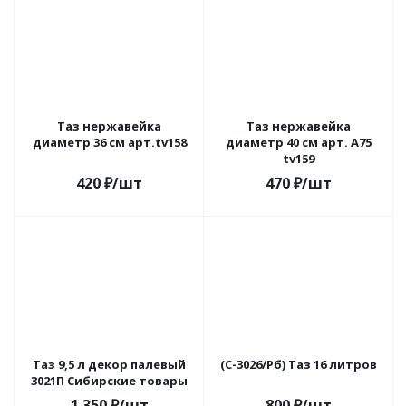
Таз нержавейка
Таз нержавейка
диаметр 36 см арт.tv158
диаметр 40 см арт. А75
tv159
420
₽
/шт
470
₽
/шт
Таз 9,5 л декор палевый
(С-3026/Рб) Таз 16 литров
3021П Сибирские товары
1 350
₽
/шт
800
₽
/шт