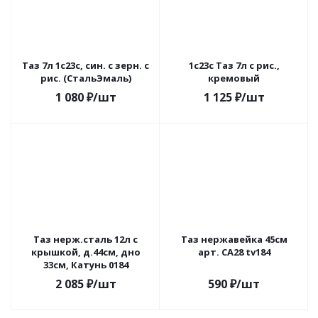
Таз 7л 1с23с, син. с зерн. с
1с23с Таз 7л с рис.,
рис. (СтальЭмаль)
кремовый
1 080
₽
/шт
1 125
₽
/шт
Таз нерж.сталь 12л с
Таз нержавейка 45см
крышкой, д.44см, дно
арт. СА28 tv184
33см, Катунь 0184
2 085
₽
/шт
590
₽
/шт