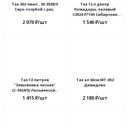
Таз 20л эмал., 20-3028/4
Таз 12 л декор
Серо-голубой с рис.
Помидоры, палевый
С3024.П*105 Сибирские
товары
2 070
₽
/шт
1 540
₽
/шт
Таз 12 литров
Таз ал 63см МТ-052
"Земляника лесная"
Демидово
(С-3024/5) Лысьвенские
эмали
1 415
₽
/шт
2 180
₽
/шт