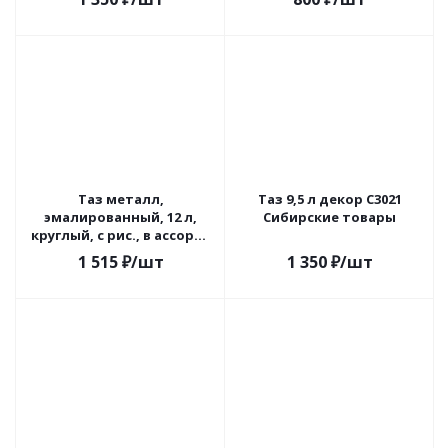
Таз металл,
Таз 9,5 л декор С3021
эмалированный, 12 л,
Сибирские товары
круглый, с рис., в ассорт.,
43004-242/4
1 515
₽
/шт
1 350
₽
/шт