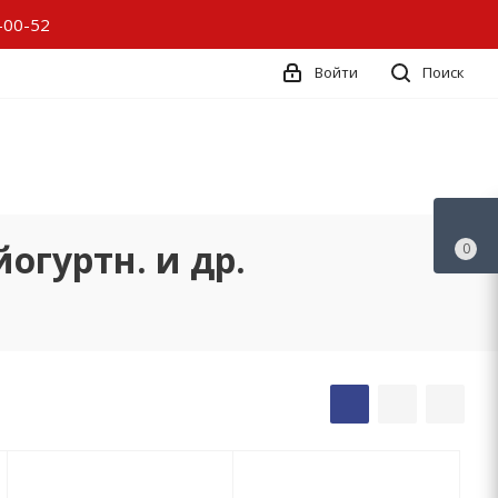
-00-52
Войти
Поиск
огуртн. и др.
0