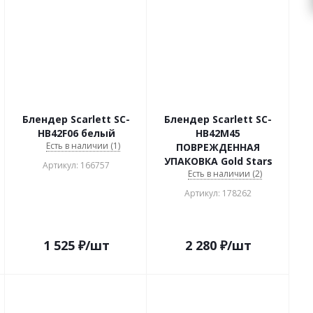
Блендер Scarlett SC-
Блендер Scarlett SC-
HB42F06 белый
HB42M45
Есть в наличии (1)
ПОВРЕЖДЕННАЯ
УПАКОВКА Gold Stars
Артикул: 166757
Есть в наличии (2)
Артикул: 178262
1 525
₽
/шт
2 280
₽
/шт