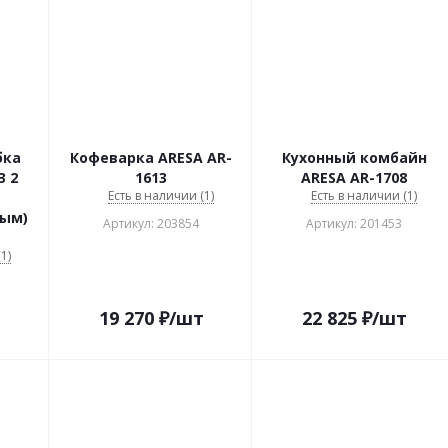
бка
Кофеварка ARESA AR-
Кухонный комбайн
3 2
1613
ARESA AR-1708
Есть в наличии (1)
Есть в наличии (1)
,
ным)
Артикул: 203854
Артикул: 201453
1)
19 270
₽
/шт
22 825
₽
/шт