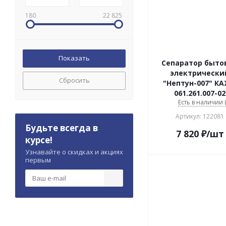
180
22 825
Сепаратор быто
электрически
Сбросить
"Нептун-007" К
061.261.007-02
Есть в наличии (
Артикул: 122081
Будьте всегда в
7 820
₽
/шт
курсе!
Узнавайте о скидках и акциях
первым