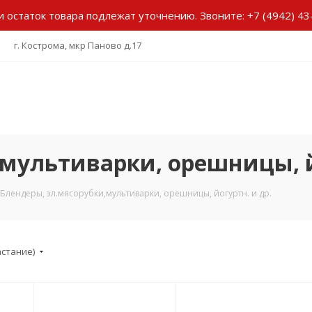
и остаток товара подлежат уточнению.
Звоните:
+7 (4942) 43
г. Кострома, мкр Паново д.17
мультиварки, орешницы, й
Блендеры, эл.мясорубки,мультиварки, орешницы, йогуртн. и др.
астание)