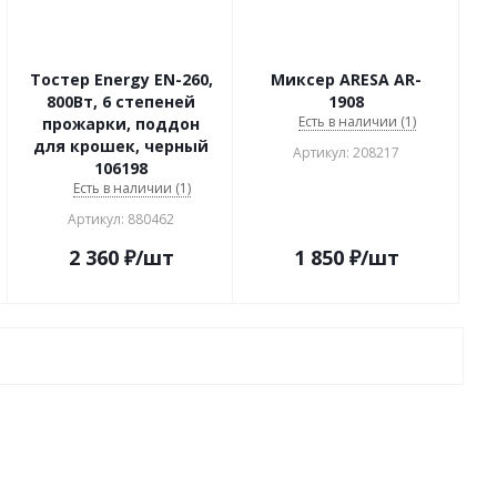
Тостер Energy EN-260,
Миксер ARESA AR-
800Вт, 6 степеней
1908
Есть в наличии (1)
прожарки, поддон
для крошек, черный
Артикул: 208217
106198
Есть в наличии (1)
Артикул: 880462
2 360
₽
/шт
1 850
₽
/шт