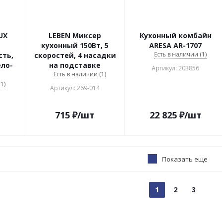
UX
LEBEN Миксер
Кухонный комбайн
кухонный 150Вт, 5
ARESA AR-1707
Есть в наличии (1)
сть,
скоростей, 4 насадки
ело-
на подставке
Артикул: 203856
Есть в наличии (1)
1)
Артикул: 269-014
715
₽
/шт
22 825
₽
/шт
Показать еще
1
2
3