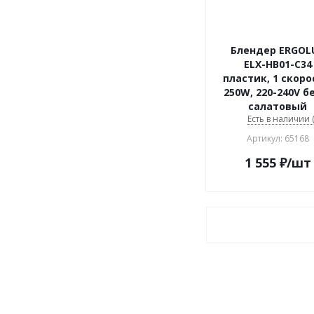
Блендер ERGOL
ELX-HB01-C34
пластик, 1 скоро
250W, 220-240V б
салатовый
Есть в наличии (
Артикул: 65168
1 555
₽
/шт