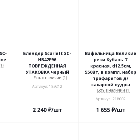
SC-
Блендер Scarlett SC-
Вафельница Великие
ine
HB42F96
реки Кубань-7
1)
ПОВРЕЖДЕННАЯ
красная, d12.5см,
УПАКОВКА черный
550Вт, в компл. набор
Есть в наличии (1)
трафаретов д/
сахарной пудры
Артикул: 189212
Есть в наличии (1)
Артикул: 218002
2 240
₽
/шт
1 655
₽
/шт