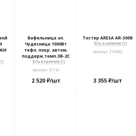
вой
Вафельница эл.
Тостер ARESA AR-3008
Есть в наличии (1)
й
Чудесница 1000Вт
АЖИ
тефл. покр. автом.
Артикул: 219080
поддерж.темп.ЭВ-2С
1)
Есть в наличии (1)
Артикул: 97743
2 520
₽
/шт
3 355
₽
/шт