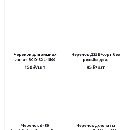
Черенок для зимних
Черенок Д25 В/сорт без
лопат ВС D-32 L-1500
резьбы дер.
150
₽
/шт
95
₽
/шт
Черенок d=30
Черенок д/лопаты