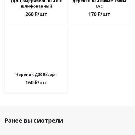
(дл.1,3м)грабельный в.с
деревянный d40мм 150см
шлифованный
В/С
260
₽
/шт
170
₽
/шт
Черенок Д30 В/сорт
160
₽
/шт
Ранее вы смотрели