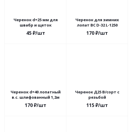
Черенок d=25 мм для
Черенок для зимних
швабр и щеток
лопат ВС D-32 L-1250
45
₽
/шт
170
₽
/шт
Черенок d=40 лопатный
Черенок Д25 В/сорт с
в.с. шлифованный 1,2м
резьбой
170
₽
/шт
115
₽
/шт