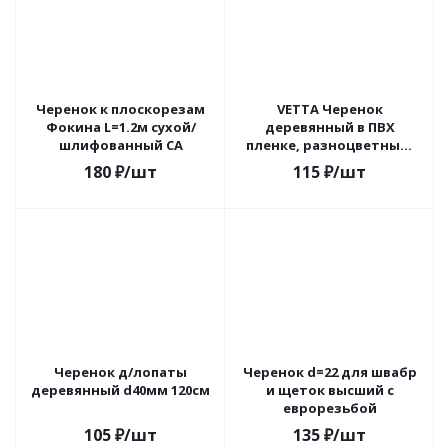
Черенок к плоскорезам
VETTA Черенок
Фокина L=1.2м сухой/
деревянный в ПВХ
шлифованный СА
пленке, разноцветный,
120см, d2,2см, 4 цвета,
180
₽
/шт
115
₽
/шт
евро резьба
Черенок д/лопаты
Черенок d=22 для швабр
деревянный d40мм 120см
и щеток высший с
еврорезьбой
105
₽
/шт
135
₽
/шт