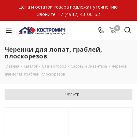
Цена и остаток товара подлежат уточнению.
Звоните:
+7 (4942) 43-00-52
0
Черенки для лопат, граблей,
плоскорезов
Главная
-
Каталог
-
Сад и огород
-
Садовый инвентарь
-
Черенки
для лопат, граблей, плоскорезов
Фильтр