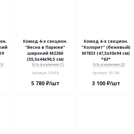
он.
Комод 4-х секцион.
Комод 4-х секцион.
кий
"Весна в Париже"
"Колорит" (бежевый)
59
широкий М2266
М7833 (47,5х30х94 см)
(55,5х44х90,5 см)
*63*
3)
Есть в наличии (1)
Есть в наличии (2)
Артикул: 53418
Артикул: 91746
5 780
₽
/шт
3 100
₽
/шт