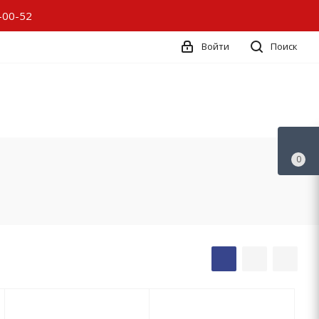
-00-52
Войти
Поиск
0