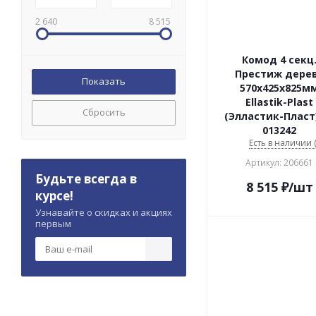
2 640
8 515
Комод 4 секц
Престиж дере
570х425х825м
Ellastik-Plast
Сбросить
(Элластик-Пласт
013242
Есть в наличии (
Артикул: 206661
Будьте всегда в
8 515
₽
/шт
курсе!
Узнавайте о скидках и акциях
первым