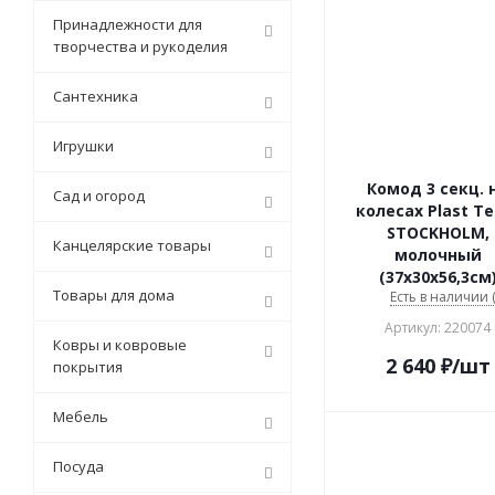
Принадлежности для
творчества и рукоделия
Сантехника
Игрушки
Комод 3 секц. 
Сад и огород
колесах Plast T
STOCKHOLM,
Канцелярские товары
молочный
(37х30х56,3см
Товары для дома
Есть в наличии (
Артикул: 220074
Ковры и ковровые
2 640
₽
/шт
покрытия
Мебель
Посуда