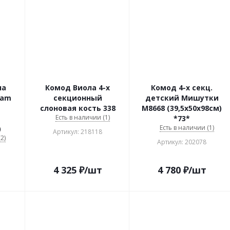
на
Комод Виола 4-х
Комод 4-х секц.
eam
секционный
детский Мишутки
слоновая кость 338
М8668 (39,5х50х98см)
Есть в наличии (1)
*73*
Есть в наличии (1)
)
Артикул: 218118
2)
Артикул: 202078
4 325
₽
/шт
4 780
₽
/шт