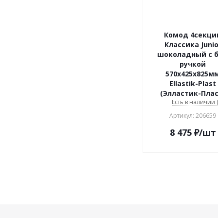
Комод 4секци
Классика Junio
шоколадный с 
ручкой
570х425х825м
Ellastik-Plast
(Элластик-Плас
Есть в наличии (
Артикул: 206659
8 475
₽
/шт