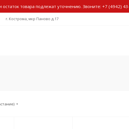
и остаток товара подлежат уточнению.
Звоните:
+7 (4942) 43
г. Кострома, мкр Паново д.17
астание)