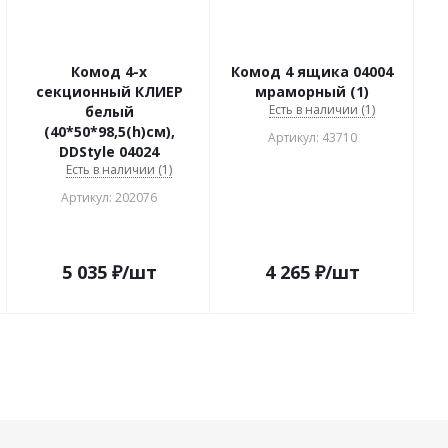
Комод 4-х
Комод 4 ящика 04004
секционный КЛИЕР
мраморный (1)
Есть в наличии (1)
белый
(40*50*98,5(h)см),
Артикул: 43710
DDStyle 04024
Есть в наличии (1)
Артикул: 202076
5 035
₽
/шт
4 265
₽
/шт