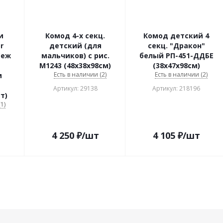
и
Комод 4-х секц.
Комод детский 4
r
детский (для
секц. "Дракон"
беж
мальчиков) с рис.
белый РП-451-ДДБЕ
М1243 (48х38х98см)
(38х47х98см)
Есть в наличии (2)
Есть в наличии (2)
м
Артикул: 29138
Артикул: 218196
т)
1)
4 250
₽
/шт
4 105
₽
/шт