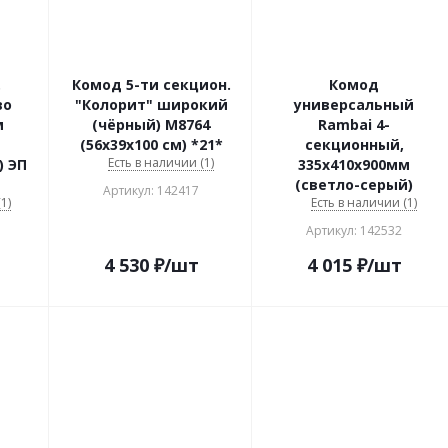
.
Комод 5-ти секцион.
Комод
во
"Колорит" широкий
универсальный
м
(чёрный) М8764
Rambai 4-
(56х39х100 см) *21*
секционный,
Есть в наличии (1)
) ЭП
335х410х900мм
(светло-серый)
Артикул: 142417
1)
Есть в наличии (1)
Артикул: 142532
4 530
₽
/шт
4 015
₽
/шт