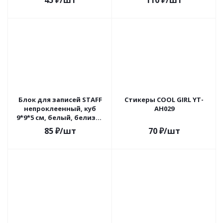
45
₽
/шт
110
₽
/шт
двусторонняя, deVENTE
Блок для записей STAFF
Стикеры COOL GIRL YT-
непроклеенный, куб
AH029
9*9*5 см, белый, белизна
90-92%, 126364
85
₽
/шт
70
₽
/шт