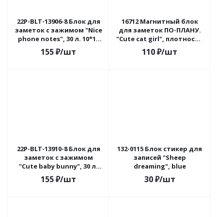
22P-BLT-13906-8 Блок для
16712 Магнитный блок
заметок с зажимом "Nice
для заметок ПО-ПЛАНУ.
phone notes", 30 л. 10*12
"Cute cat girl", плотность
см
80 г.
155
₽
/шт
110
₽
/шт
22P-BLT-13910-8 Блок для
132-0115 Блок стикер для
заметок с зажимом
записей "Sheep
"Cute baby bunny", 30 л.
dreaming", blue
10*12 см
155
₽
/шт
30
₽
/шт