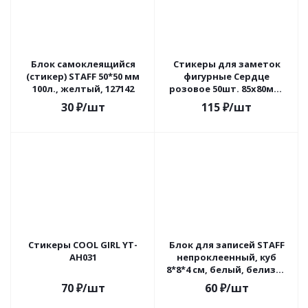
Блок самоклеящийся
Стикеры для заметок
(стикер) STAFF 50*50 мм
фигурные Сердце
100л., желтый, 127142
розовое 50шт. 85х80мм,
65174 Феникс
30
₽
/шт
115
₽
/шт
Стикеры COOL GIRL YT-
Блок для записей STAFF
AH031
непроклеенный, куб
8*8*4 см, белый, белизна
90-92%, 126368
70
₽
/шт
60
₽
/шт