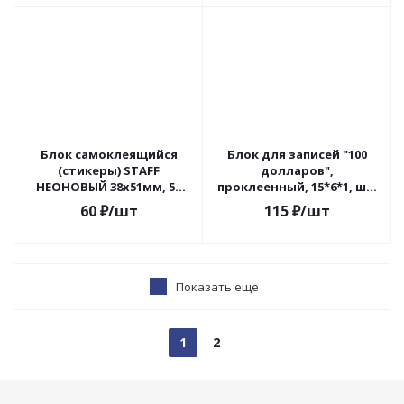
Блок самоклеящийся
Блок для записей "100
(стикеры) STAFF
долларов",
НЕОНОВЫЙ 38х51мм, 50
проклеенный, 15*6*1, ш/к
листов, НАБОР 4 штуки,
78306
60
₽
/шт
115
₽
/шт
ассорти, 129347
Показать еще
1
2