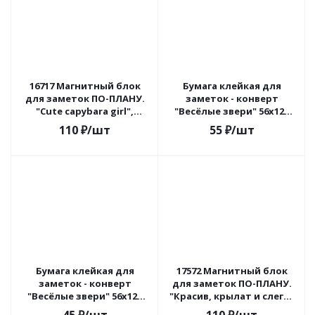
16717 Магнитный блок
Бумага клейкая для
для заметок ПО-ПЛАНУ.
заметок - конверт
"Cute capybara girl",
"Весёлые звери" 56x123
плотность 80 г.
мм, 20л, 80 г/м²,
110
₽
/шт
55
₽
/шт
двусторонняя, deVENTE
Бумага клейкая для
17572 Магнитный блок
заметок - конверт
для заметок ПО-ПЛАНУ.
"Весёлые звери" 56x123
"Красив, крылат и слегка
мм, 20 л, 80 г/м²,
нагл!", плотность 80 г.