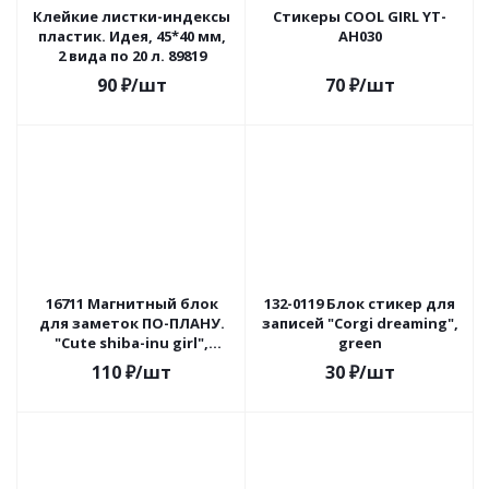
Клейкие листки-индексы
Стикеры COOL GIRL YT-
пластик. Идея, 45*40 мм,
AH030
2 вида по 20 л. 89819
90
₽
/шт
70
₽
/шт
16711 Магнитный блок
132-0119 Блок стикер для
для заметок ПО-ПЛАНУ.
записей "Corgi dreaming",
"Cute shiba-inu girl",
green
плотность 80 г.
110
₽
/шт
30
₽
/шт