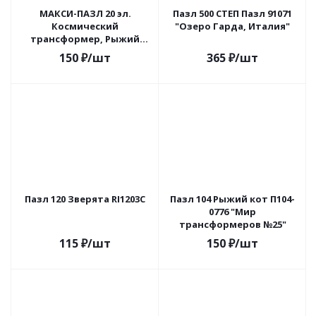
МАКСИ-ПАЗЛ 20 эл.
Пазл 500 СТЕП Пазл 91071
Космический
"Озеро Гарда, Италия"
трансформер, Рыжий
кот
150
₽
/шт
365
₽
/шт
Пазл 120 Зверята RI1203C
Пазл 104 Рыжий кот П104-
0776 "Мир
трансформеров №25"
115
₽
/шт
150
₽
/шт