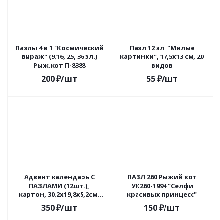
Пазлы 4 в 1 "Космический
Пазл 12 эл. "Милые
вираж" (9,16, 25, 36 эл.)
картинки", 17,5х13 см, 20
Рыж.кот П-8388
видов
200
₽
/шт
55
₽
/шт
Адвент календарь С
ПАЗЛ 260 Рыжий кот
ПАЗЛАМИ (12шт.),
УК260-1994 "Селфи
картон, 30,2х19,8х5,2см,
красивых принцесс"
ХОББИХИТ
350
₽
/шт
150
₽
/шт