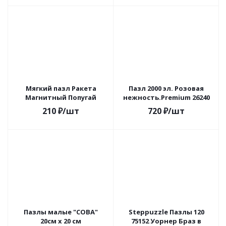
Мягкий пазл Ракета
Пазл 2000 эл. Розовая
Магнитный Попугай
нежность.Premium 26240
210
₽
/шт
720
₽
/шт
Пазлы малые "СОВА"
Steppuzzle Пазлы 120
20см х 20 см
75152 Уорнер Браз в