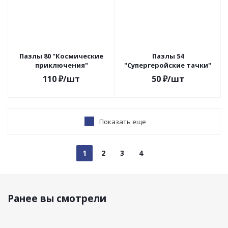
Пазлы 80 "Космические
Пазлы 54
приключения"
"Супергеройские тачки"
110
₽
/шт
50
₽
/шт
Показать еще
1
2
3
4
Ранее вы смотрели