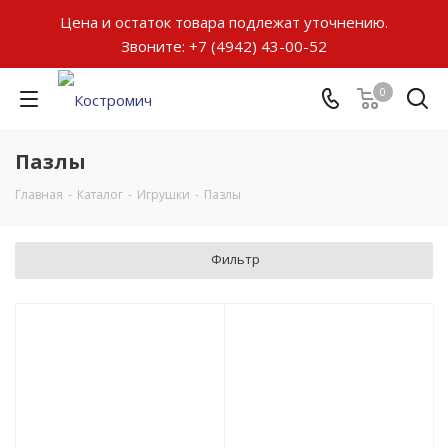
Цена и остаток товара подлежат уточнению.
Звоните:
+7 (4942) 43-00-52
0
Пазлы
Главная
-
Каталог
-
Игрушки
-
Пазлы
Фильтр