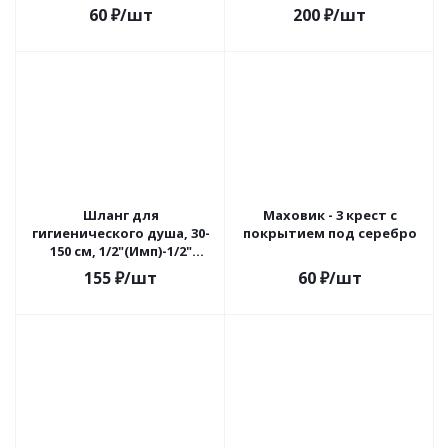
1/2"-1/2"Ду16 (60/12)
60
₽
/шт
200
₽
/шт
VALFEX 1210216012012
Шланг для
Маховик - 3 крест с
гигиенического душа, 30-
покрытием под серебро
150 см, 1/2"(Имп)-1/2"
(Имп), ПВХ, серый
155
₽
/шт
60
₽
/шт