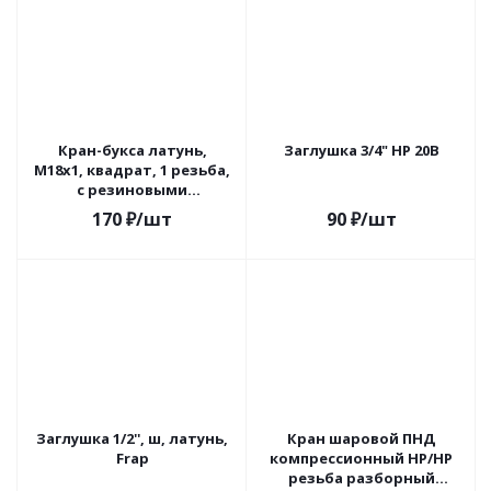
Кран-букса латунь,
Заглушка 3/4" НР 20В
M18х1, квадрат, 1 резьба,
с резиновыми
вставками, SPL, SPL 3701
170
₽
/шт
90
₽
/шт
Заглушка 1/2'', ш, латунь,
Кран шаровой ПНД
Frap
компрессионный НР/НР
резьба разборный