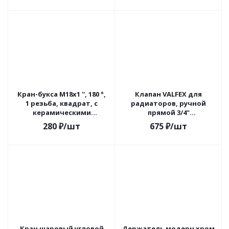
Кран-букса M18х1 '', 180 °,
Клапан VALFEX для
1 резьба, квадрат, с
радиаторов, ручной
керамическими
прямой 3/4"
вставками,
(компактный) (56/7) К
280
₽
/шт
675
₽
/шт
индивидуальная
VF.08.R.05
упаковка, J
Кран шаровый угловой
Держатель модерн хром