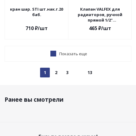
кран шар. STI шт.нак.г.20
Клапан VALFEX для
баб.
радиаторов, ручной
прямой 1/2"
(компактный) (135/9) К
710
₽
/шт
465
₽
/шт
VF.08.R.04
Показать еще
1
2
3
13
Ранее вы смотрели