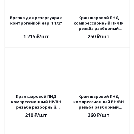
Врезка для резервуара с
Кран шаровой ПНД
контрогайкой нар. 1 1/2"
компрессионный НР/НР
резьба разборный
1/2"-1/2"Ду20 (40/8) VALFEX
1 215
₽
/шт
250
₽
/шт
1210220012012
Кран шаровой ПНД
Кран шаровой ПНД
компрессионный НР/ВН
компрессионный ВН/ВН
резьба разборный
резьба разборный
1/2"-3/4"Ду16 (60/12)
1/2"-1/2"Ду20 (40/8) VALFEX
210
₽
/шт
260
₽
/шт
VALFEX 1210016012034
1210120012012