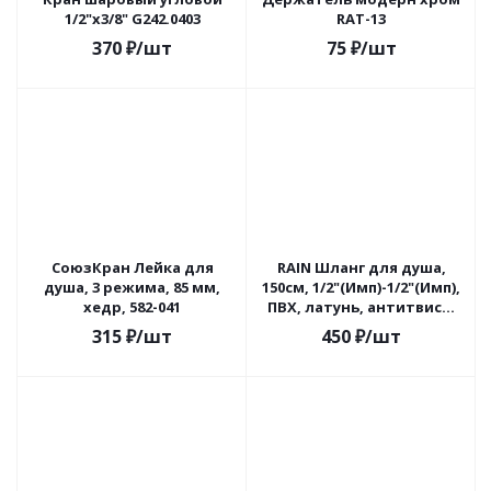
1/2"х3/8" G242.0403
RAT-13
370
₽
/шт
75
₽
/шт
СоюзКран Лейка для
RAIN Шланг для душа,
душа, 3 режима, 85 мм,
150см, 1/2"(Имп)-1/2"(Имп),
хедр, 582-041
ПВХ, латунь, антитвист,
графит
315
₽
/шт
450
₽
/шт