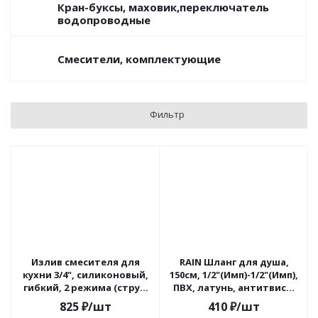
Кран-буксы, маховик,переключатель
водопроводные
Смесители, комплектующие
Фильтр
Излив смесителя для
RAIN Шланг для душа,
кухни 3/4", силиконовый,
150см, 1/2"(Имп)-1/2"(Имп),
гибкий, 2 режима (струя,
ПВХ, латунь, антитвист,
дождь), мат. белый
черный
825
₽
/шт
410
₽
/шт