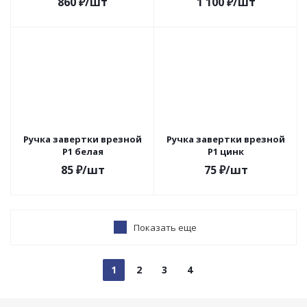
860
₽
/шт
1 100
₽
/шт
Ручка завертки врезной
Ручка завертки врезной
Р1 белая
Р1 цинк
85
₽
/шт
75
₽
/шт
Показать еще
1
2
3
4