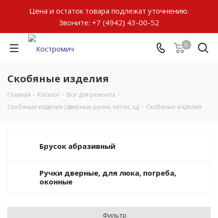
Цена и остаток товара подлежат уточнению.
Звоните:
+7 (4942) 43-00-52
0
Скобяные изделия
Главная
-
Каталог
-
Все для ремонта
-
Скобяные изделия (дверные ручки, петли, щ)
-
Скобяные изделия
Брусок абразивный
Ручки дверные, для люка, погреба,
оконные
Фильтр