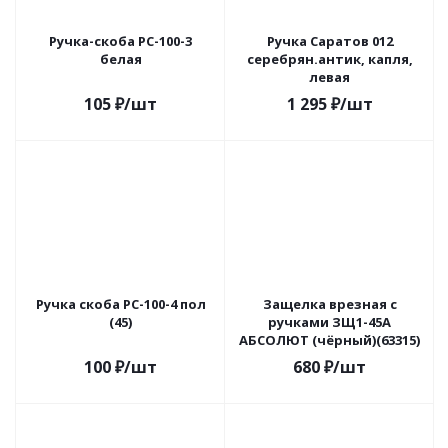
Ручка-скоба РС-100-3
Ручка Саратов 012
белая
серебрян.антик, капля,
левая
105
₽
/шт
1 295
₽
/шт
Ручка скоба РС-100-4 пол
Защелка врезная с
(45)
ручками ЗЩ1-45А
АБСОЛЮТ (чёрный)(63315)
100
₽
/шт
680
₽
/шт