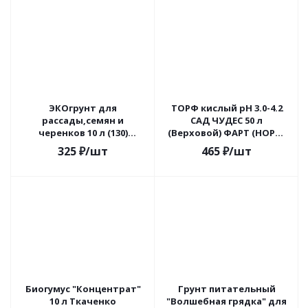
ЭКОгрунт для
ТОРФ кислый pH 3.0-4.2
рассады,семян и
САД ЧУДЕС 50 л
черенков 10 л (130)
(Верховой) ФАРТ (НОРД-
Ткаченко
ПАЛП)
325
₽
/шт
465
₽
/шт
Биогумус "Концентрат"
Грунт питательный
10 л Ткаченко
"Волшебная грядка" для