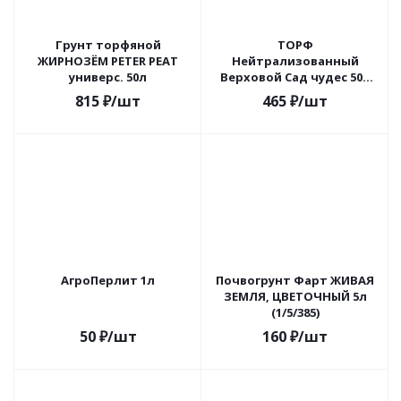
Грунт торфяной
ТОРФ
ЖИРНОЗЁМ PETER PEAT
Нейтрализованный
универс. 50л
Верховой Сад чудес 50л
(Норд Палп)
815
₽
/шт
465
₽
/шт
АгроПерлит 1л
Почвогрунт Фарт ЖИВАЯ
ЗЕМЛЯ, ЦВЕТОЧНЫЙ 5л
(1/5/385)
50
₽
/шт
160
₽
/шт