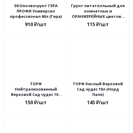
ЭКОпочвогрунт ГЕРА
Грунт питателльный для
ПРОФИ Универсал
комнатных и
профессионал 60л (Гера)
ОРАНЖЕРЕЙНЫХ цветов 5
л (10) Нов-Агро
910
₽
/шт
115
₽
/шт
ТОРФ
ТОРФ Кислый Верховой
Нейтрализованный
Сад чудес 10л (Норд
Верховой Сад чудес 10л
Палп)
(Норд Палп)
150
₽
/шт
145
₽
/шт