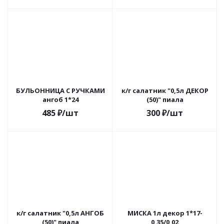
БУЛЬОННИЦА С РУЧКАМИ
к/г салатник "0,5л ДЕКОР
ангоб 1*24
(50)" пиала
485
₽
/шт
300
₽
/шт
к/г салатник "0,5л АНГОБ
МИСКА 1л декор 1*17-
(50)" пиала
0,35/0,02