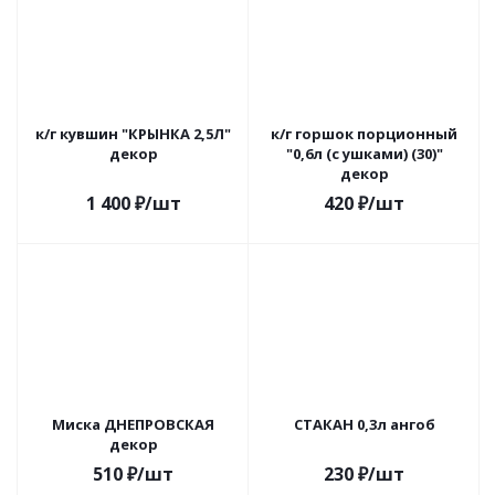
к/г кувшин "КРЫНКА 2,5Л"
к/г горшок порционный
декор
"0,6л (с ушками) (30)"
декор
1 400
₽
/шт
420
₽
/шт
Миска ДНЕПРОВСКАЯ
СТАКАН 0,3л ангоб
декор
510
₽
/шт
230
₽
/шт