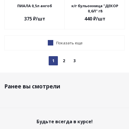
ПИАЛА 0,5л ангоб
к/г бульонница "ДЕКОР
0,6Л" г8
375
₽
/шт
440
₽
/шт
Показать еще
1
2
3
Ранее вы смотрели
Будьте всегда в курсе!