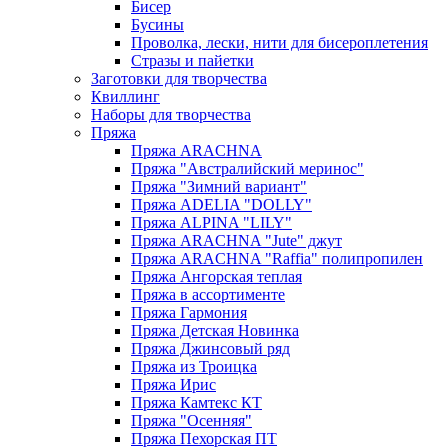
Бисер
Бусины
Проволка, лески, нити для бисероплетения
Стразы и пайетки
Заготовки для творчества
Квиллинг
Наборы для творчества
Пряжа
Пряжа ARACHNA
Пряжа "Австралийский меринос"
Пряжа "Зимний вариант"
Пряжа ADELIA "DOLLY"
Пряжа ALPINA "LILY"
Пряжа ARACHNA "Jute" джут
Пряжа ARACHNA "Raffia" полипропилен
Пряжа Ангорская теплая
Пряжа в ассортименте
Пряжа Гармония
Пряжа Детская Новинка
Пряжа Джинсовый ряд
Пряжа из Троицка
Пряжа Ирис
Пряжа Камтекс КТ
Пряжа "Осенняя"
Пряжа Пехорская ПТ