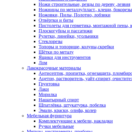
Ножи строительные, резцы по дереву ,лезвия
Ножницы по металлу/пласт., клещи, бокорезы
Ножовки, Пилы, Полотно, лобзики
Отвёртки и биты
Пистолеты для герметика, монтажной пены, 
Плоскогубцы и пассатижи
Рулетки, линейки, угольники
Стеклорезы
Топоры и топорище, колуны,скребки
Щётки по металу
Ящики для инструментов
Лом
Лакокрасочные материалы
Антисептик, пропитка, огнезащита, пломбир
Ацетон, растворитель, уайт-спирит, очистите
Грунтовка
Лаки
Морилка
Нашатырный спирт
Шпатлёвка, штукатурка, побелка
Эмали, краски, олифа, колер
Мебельная фурнитура
Комплектующие к мебели, накладки
Ручки мебельные
Метизы, инструменты, приборы