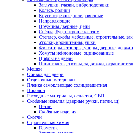
Заглушки, глазки, виброподставки
Колёса, ролики
Круги отрезные, шлифовочные
Направляющие
Пружины дверные, цепи
Свёрла, бур, патрон с ключом
Степлер, скобы мебельные, строительные, за
Уголки, кронштейны, ушки
Фиксаторы, стопоры, упоры дверные, держат
Хомуты нейлоновые, оцинкованные
Цифры на двери
Шпингалеты, засовы, задвижки, ограничител
Мешки
Обивка для двери
Отделочные материалы
Пленка самоклеющаю,солнцезащитная
Поролон
Расходные материалы, оснастка, СВП
Скобяные изделия (дверные ручки, петли, щ)
Петли
Скобяные изделия
Скотчи
Строительная химия
Герметик