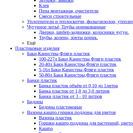
Затирки, замазки
Клея
Пена монтажная, очистители
Смеси строительные
Уплотнители и теплоскотчи, фольгоизолон, утепли
Чугунное литьё, Трубы оцинкованные
Дверки, шибер-задвижки, колосники чугун.
Трубы, колено, зонты оцинк.
Ещё
Пластиковые изделия
Баки,Канистры,Фляги пластик
100-227л Баки,Канистры,Фляги пластик
20-40л Баки,Канистры,Фляги пластик
5-16л Баки,Канистры,Фляги пластик
50-80л Баки,Канистры,Фляги пластик
Банки пластик
Банка пластик объём от 0,10 до 1литра
Банка пластик от 1,0 до 3,0 литров
Банки пластик от 3 - 10 литров
Бидоны
Бидоны пластиковые
Вазоны.кашпо.горшки.поддоны для цветов
Вазоны пластик
Горшки,кашпо,поддоны для растениий, цветов
Кашпо