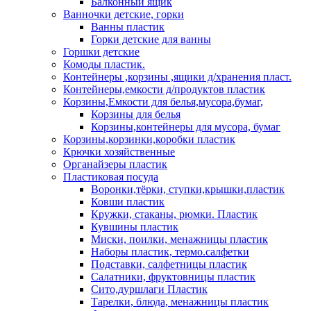
Балконный ящик
Ванночки детские, горки
Ванны пластик
Горки детские для ванны
Горшки детские
Комоды пластик.
Контейнеры ,корзины ,ящики д/хранения пласт.
Контейнеры,емкости д/продуктов пластик
Корзины,Емкости для белья,мусора,бумаг,
Корзины для белья
Корзины,контейнеры для мусора, бумаг
Корзины,корзинки,коробки пластик
Крючки хозяйственные
Органайзеры пластик
Пластиковая посуда
Воронки,тёрки, ступки,крышки,пластик
Ковши пластик
Кружки, стаканы, рюмки. Пластик
Кувшины пластик
Миски, поилки, менажницы пластик
Наборы пластик, термо.салфетки
Подставки, салфетницы пластик
Салатники, фруктовницы пластик
Сито,дуршлаги Пластик
Тарелки, блюда, менажницы пластик