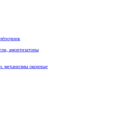
клёпочник
ели, амортизаторы
и. механизмы оконные