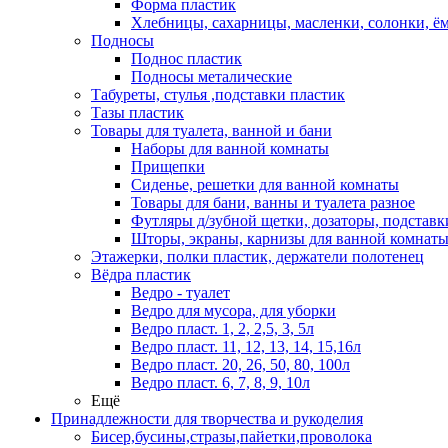
Форма пластик
Хлебницы, сахарницы, масленки, солонки, ём
Подносы
Поднос пластик
Подносы металические
Табуреты, стулья ,подставки пластик
Тазы пластик
Товары для туалета, ванной и бани
Наборы для ванной комнаты
Прищепки
Сиденье, решетки для ванной комнаты
Товары для бани, ванны и туалета разное
Футляры д/зубной щетки, дозаторы, подставки
Шторы, экраны, карнизы для ванной комнат
Этажерки, полки пластик, держатели полотенец
Вёдра пластик
Ведро - туалет
Ведро для мусора, для уборки
Ведро пласт. 1, 2, 2,5, 3, 5л
Ведро пласт. 11, 12, 13, 14, 15,16л
Ведро пласт. 20, 26, 50, 80, 100л
Ведро пласт. 6, 7, 8, 9, 10л
Ещё
Принадлежности для творчества и рукоделия
Бисер,бусины,стразы,пайетки,проволока