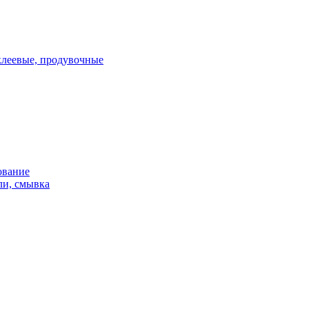
клеевые, продувочные
ование
ли, смывка