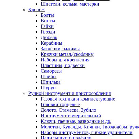
Шпатели, кельма, мастерки
Крепёж
Болты
Винты
Гайки
Гвозди
Дюбель
Карабины
Заклёпки, зажимы
Крючки метал.(скобянка)
Наборы для крепления
Пластины, подвески
Саморезы
Шайбы
Шпилька
Шуруп
Ручной инструмент и приспособления
Газовая техника и комплектующие
Головки торцевые
Долото, Стамеска, Зубило
Инструмент измерительный
Ключи, гаечные, разводные и др.
Молотки, Кувалды, Киянки, Гвоздодёры, руч
Наборы инструментов, гибкие удлинители
Напильники и надфили