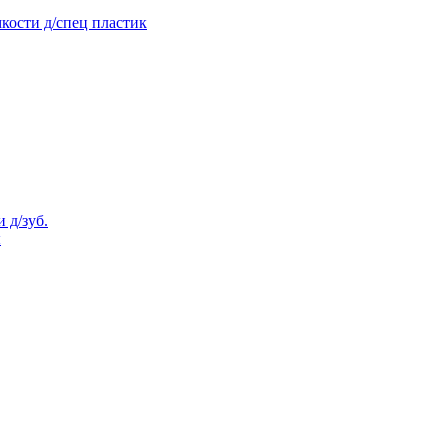
кости д/спец пластик
 д/зуб.
ы