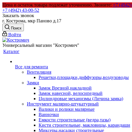
Цена и остаток товара подлежат уточнению.
Звоните:
+7 (4942)
+7 (4942) 43-00-52
Заказать звонок
г. Кострома, мкр Паново д.17
Поиск
Войти
Универсальный магазин "Костромич"
Каталог
Все для ремонта
Вентиляция
Решетки,площадки,диффузоры,воздуховоды
Замки
Замок Врезной,накладной
Замок навесной, велосипедный
Цилиндровые механизмы (Личина замка)
Инструмент малярно-штукатурный
Валики и ролики малярные
Ванночки
Емкости строительные (ведра,тазы)
Кисти строительные, макловицы, карандаши
Миксеры,насадки строительные