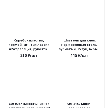
Скребок пластик,
Шпатель для клея,
прямой, 2в1, тип лезвия
нержавеющая сталь,
А24 трапеция, рукоятка
зубчатый, 25 зуб, 6х6 мм
пластик, Зубр, 8555
(Беларусь)
210
₽
/шт
115
₽
/шт
670-0067 Емкость низкая
903-3150 Мини-