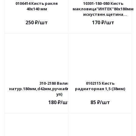
0106414 Кисть ракля
10301-180-080 Кисть
40х140 мм
макловица"ИНТЕК"80х180мм
искуствен.щетина
деревян.корпус
250
₽
/шт
170
₽
/шт
310-2180 Валик мех
0102115 Кисть
натур.180мм,d42мм,ручка6мм,ворс12мм(55шт/
радиаторная 1,5 (38мм)
уп)
180
₽
/шт
85
₽
/шт