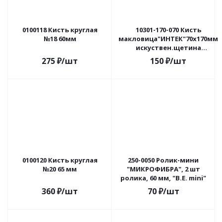
0100118 Кисть круглая
10301-170-070 Кисть
№18 60мм
макловица"ИНТЕК"70х170мм
искуствен.щетина
пластик.корпус
275
₽
/шт
150
₽
/шт
0100120 Кисть круглая
250-0050 Ролик-мини
№20 65 мм
"МИКРОФИБРА", 2 шт
ролика, 60 мм, "В.Е. mini"
360
₽
/шт
70
₽
/шт