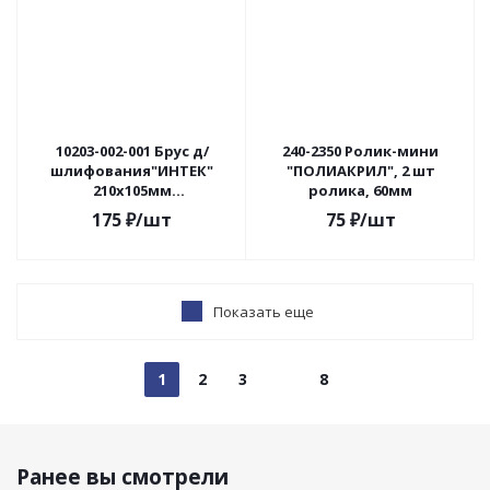
10203-002-001 Брус д/
240-2350 Ролик-мини
шлифования"ИНТЕК"
"ПОЛИАКРИЛ", 2 шт
210х105мм
ролика, 60мм
пластик.черный
175
₽
/шт
75
₽
/шт
Показать еще
1
2
3
8
Ранее вы смотрели