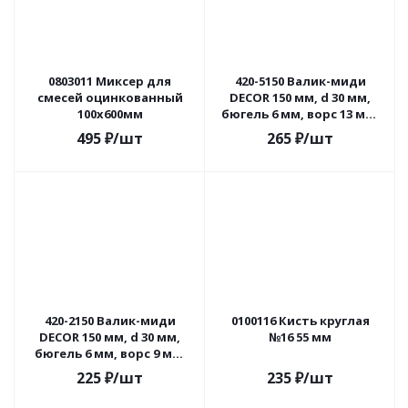
0803011 Миксер для
420-5150 Валик-миди
смесей оцинкованный
DЕCOR 150 мм, d 30 мм,
100х600мм
бюгель 6 мм, ворс 13 мм,
полиамид премиум
495
₽
/шт
265
₽
/шт
420-2150 Валик-миди
0100116 Кисть круглая
DЕCOR 150 мм, d 30 мм,
№16 55 мм
бюгель 6 мм, ворс 9 мм,
микрофибра
225
₽
/шт
235
₽
/шт