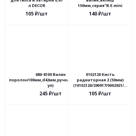
для гипса и затирки 0,67
валик,велюр
л DECOR
150мм,серия"В.E.mini
105
₽
/шт
140
₽
/шт
680-8100 Валик
0102120 Кисть
поролон100мм,d42мм,ручка6мм(80шт/
радиаторная 2 (50мм)
уп)
(10102120/290917/0002921/1,
Китай)
245
₽
/шт
105
₽
/шт