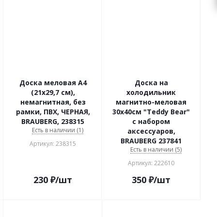
Доска меловая А4
Доска на
(21x29,7 см),
холодильник
немагнитная, без
магнитно-меловая
рамки, ПВХ, ЧЕРНАЯ,
30х40см "Teddy Bear"
BRAUBERG, 238315
с набором
Есть в наличии (1)
аксессуаров,
BRAUBERG 237841
Артикул: 238315
Есть в наличии (5)
Артикул: 222610
230
₽
/шт
350
₽
/шт