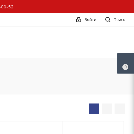
-00-52
Войти
Поиск
0