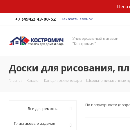
Цена 
+7 (4942) 43-00-52
Заказать звонок
Универсальный магазин
"Костромич"
Доски для рисования, п
Главная
-
Каталог
-
Канцелярские товары
-
Школьно-письменные п
По популярности (возр
Все для ремонта
Пластиковые изделия