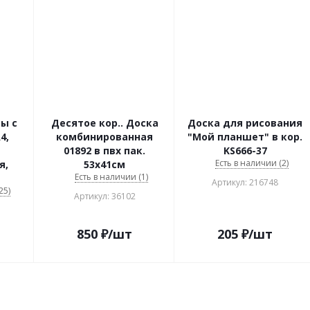
ы с
Десятое кор.. Доска
Доска для рисования
4,
комбинированная
"Мой планшет" в кор.
01892 в пвх пак.
KS666-37
Есть в наличии (2)
я,
53х41см
Есть в наличии (1)
Артикул: 216748
25)
Артикул: 36102
850
₽
/шт
205
₽
/шт