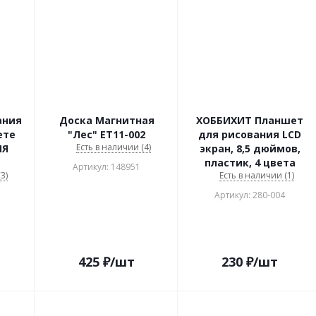
ания
Доска Магнитная
ХОББИХИТ Планшет
ете
"Лес" ET11-002
для рисования LCD
Есть в наличии (4)
ЯЯ
экран, 8,5 дюймов,
пластик, 4 цвета
Артикул: 148951
3)
Есть в наличии (1)
Артикул: 280-004
425
₽
/шт
230
₽
/шт