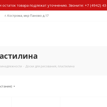
и остаток товара подлежат уточнению.
Звоните:
+7 (4942) 43
г. Кострома, мкр Паново д.17
ластилина
ринадлежности
-
Доски для рисования, пластилина
астание)