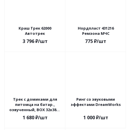
Краш Трек 62000
Нордпласт 431216
Автотрек
Ремзона МЧС
3 796
₽
/шт
775
₽
/шт
Трек с домиками для
Ринг со звуковыми
питомца на батар.,
эффектами DreamWorks
озвученный, BOX 32х38х8
см, 4 вида, арт. CH-8802.
1 680
₽
/шт
1 000
₽
/шт