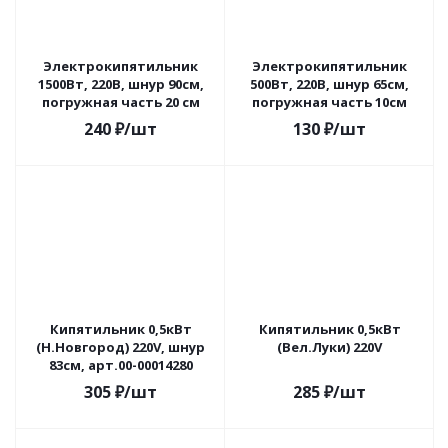
Электрокипятильник
Электрокипятильник
1500Вт, 220В, шнур 90см,
500Вт, 220В, шнур 65см,
погружная часть 20 см
погружная часть 10см
240
₽
/шт
130
₽
/шт
Кипятильник 0,5кВт
Кипятильник 0,5кВт
(Н.Новгород) 220V, шнур
(Вел.Луки) 220V
83см, арт.00-00014280
305
₽
/шт
285
₽
/шт