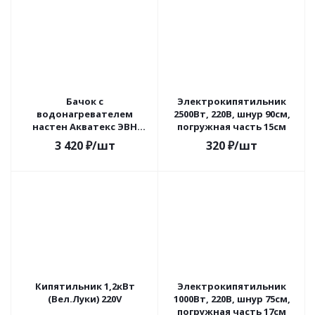
Бачок c
Электрокипятильник
водонагревателем
2500Вт, 220В, шнур 90см,
настен Акватекс ЭВН
погружная часть 15см
20л/17л металл, белый
3 420
₽
/шт
320
₽
/шт
Кипятильник 1,2кВт
Электрокипятильник
(Вел.Луки) 220V
1000Вт, 220В, шнур 75см,
погружная часть 17см