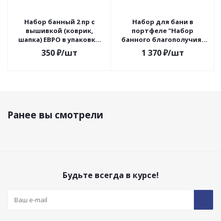
Набор банный 2 пр с
Набор для бани в
вышивкой (коврик,
портфеле "Набор
шапка) ЕВРО в упаковке,
банного благополучия"
30% шерсть, 70%
(шапка, рукавица,
350
₽
/шт
1 370
₽
/шт
полиэфир, белый/серый
коврик, эфир.масла)
Ранее вы смотрели
Будьте всегда в курсе!