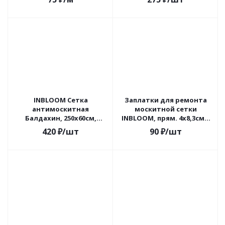
ПОЛИТЕКС, серая
INBLOOM Сетка
Заплатки для ремонта
антимоскитная
москитной сетки
Балдахин, 250х60см,
INBLOOM, прям. 4х8,3см х
полиэстер
4шт / круг. d4см х 8шт,
420
₽
/шт
90
₽
/шт
стекловолокно