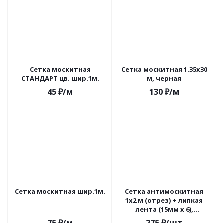
Сетка москитная
Сетка москитная 1.35х30
СТАНДАРТ цв. шир.1м.
м, черная
45
₽
/м
130
₽
/м
Сетка москитная шир.1м.
Сетка антимоскитная
1х2 м (отрез) + липкая
лента (15мм х 6),
полиэфир, яч. 1,5мм,
75
₽
/м
275
₽
/шт