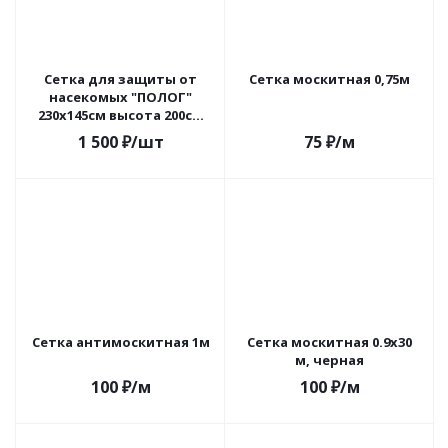
Сетка для защиты от
Сетка москитная 0,75м
насекомых "ПОЛОГ"
230х145см высота 200см
для садовых качелей
1 500
₽
/шт
75
₽
/м
Сетка антимоскитная 1м
Сетка москитная 0.9х30
м, черная
100
₽
/м
100
₽
/м