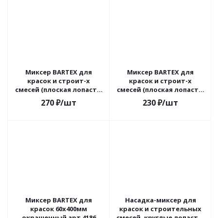
Миксер BARTEX для
Миксер BARTEX для
красок и строит-х
красок и строит-х
смесей (плоская лопасть)
смесей (плоская лопасть)
60х10х400мм оцинк-ный
60х8х400мм оцинк-ный,
270
₽
/шт
230
₽
/шт
арт4211Z 311540
161013
Миксер BARTEX для
Насадка-миксер для
красок 60х400мм
красок и строительных
окрашенный арт 4186
смесей, круглые лопасти,