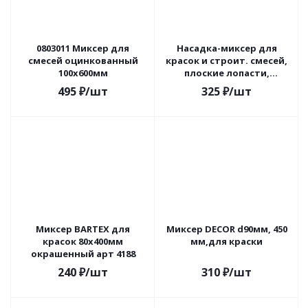
0803011 Миксер для
Насадка-миксер для
смесей оцинкованный
красок и строит. смесей,
100х600мм
плоские лопасти,
d100х500х8 мм, оцинк.
495
₽
/шт
325
₽
/шт
Bartex 161016
Миксер BARTEX для
Миксер DECOR d90мм, 450
красок 80х400мм
мм,для краски
окрашенный арт 4188
240
₽
/шт
310
₽
/шт