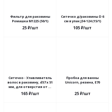
Фильтр для раковины
Ситечко д/раковины D 6
Ромашка М1225 (50/1)
см в упак J34-124 (15/1)
25
₽
/шт
105
₽
/шт
Ситечко - Улавливатель
Пробка для ванны
волос в раковину, d57 х 51
Unicorn, резина, Е70
мм, для отверстия от 30
мм, MultiDom VL34-98
165
₽
/шт
25
₽
/шт