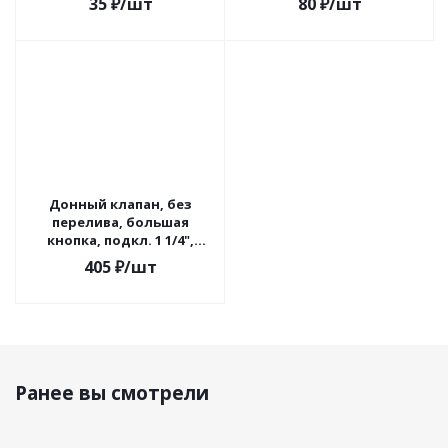
35
₽
/шт
80
₽
/шт
Донный клапан, без
перелива, большая
кнопка, подкл. 1 1/4",
d=66мм, нерж. сталь,
405
₽
/шт
хром
Ранее вы смотрели