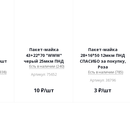
Пакет-майка
Пакет-майка
43+22*70 "WWW"
28+16*50 12мкм ПНД
0шт
черый 25мкм ПНД
СПАСИБО за покупку,
Есть в наличии (240)
Роза
338)
Есть в наличии (785)
Артикул: 75652
Артикул: 38796
10
₽
/шт
3
₽
/шт