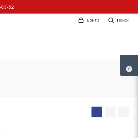
-00-52
Войти
Поиск
0