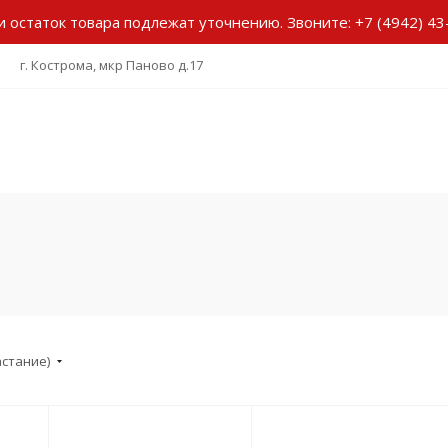
и остаток товара подлежат уточнению.
Звоните:
+7 (4942) 43
г. Кострома, мкр Паново д.17
астание)