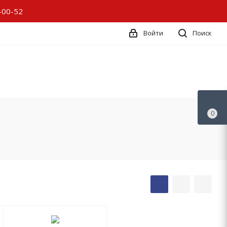
-00-52
Войти
Поиск
0