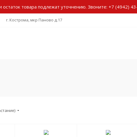
и остаток товара подлежат уточнению.
Звоните:
+7 (4942) 43
г. Кострома, мкр Паново д.17
астание)