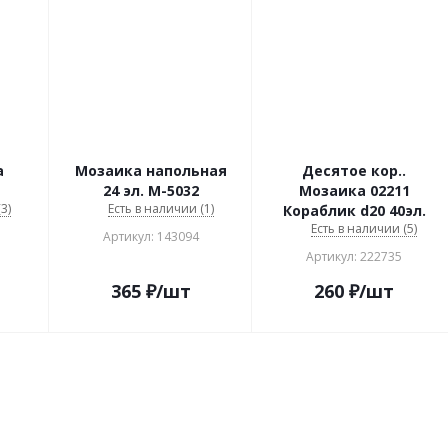
а
Мозаика напольная
Десятое кор..
24 эл. М-5032
Мозаика 02211
3)
Есть в наличии (1)
Кораблик d20 40эл.
Есть в наличии (5)
Артикул: 143094
Артикул: 222735
365
₽
/шт
260
₽
/шт