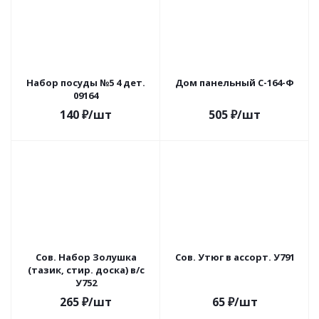
Набор посуды №5 4 дет.
Дом панельный С-164-Ф
09164
140
₽
/шт
505
₽
/шт
Сов. Набор Золушка
Сов. Утюг в ассорт. У791
(тазик, стир. доска) в/с
У752
265
₽
/шт
65
₽
/шт