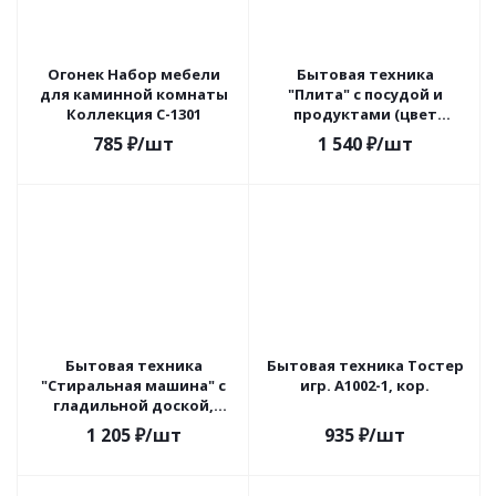
Огонек Набор мебели
Бытовая техника
для каминной комнаты
"Плита" с посудой и
Коллекция С-1301
продуктами (цвет
бежевый), от бат. АА,
785
₽
/шт
1 540
₽
/шт
A1003-5
Бытовая техника
Бытовая техника Тостер
"Стиральная машина" с
игр. A1002-1, кор.
гладильной доской,
утюгом и корзиной (цвет
1 205
₽
/шт
935
₽
/шт
бежевый), A1001-3