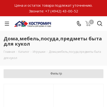
Цена и остаток товара подлежат уточнению.
Звоните:
+7 (4942) 43-00-52
0
Дома,мебель,посуда,предметы быта
для кукол
Главная
-
Каталог
-
Игрушки
-
Дома,мебель,посуда,предметы быта
для кукол
Фильтр