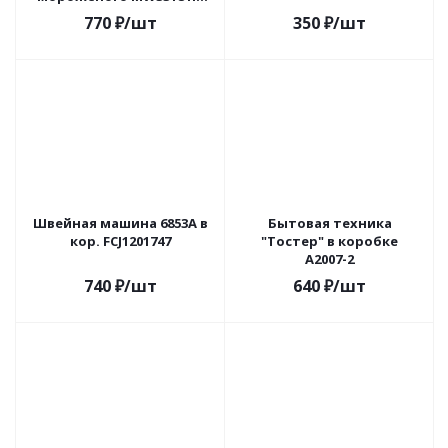
бат. в кор.
770
₽
/шт
350
₽
/шт
Швейная машина 6853A в
Бытовая техника
кор. FCJ1201747
"Тостер" в коробке
A2007-2
740
₽
/шт
640
₽
/шт