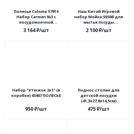
Полесье Coloma 57914
Наш Китай Игровой
Набор Carmen №3 с
набор Мойка 5050В для
посудомоечной
мытья посуды
машиной и мойкой в/к
(раковина, аксесс.,
3 164
₽
/шт
2 100
₽
/шт
посудка, сенсорное вкл.
и
Набор "Утюжок 2х1" (в
Поднос-столик для
коробке) 43467 ПОЛЕСЬЕ
детской посудки
(41,3х27,8х14,5см)
ПОЛЕСЬЕ 61744
950
₽
/шт
475
₽
/шт