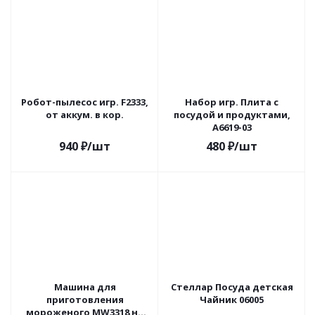
Робот-пылесос игр. F2333,
Набор игр. Плита с
от аккум. в кор.
посудой и продуктами,
A6619-03
940
₽
/шт
480
₽
/шт
Машина для
Стеллар Посуда детская
приготовления
Чайник 06005
мороженого MW3318 на