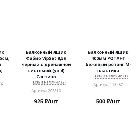
ик
Балконный ящик
Балконный ящик
,5см,
Фабио VipSet 9,5л
400мм РОТАНГ
й
черный с дренажной
бежевый ротанг М-
,
системой (уп.4)
пластика
Есть в наличии (1)
Сантино
6)
Есть в наличии (2)
Артикул: 113487
Артикул: 208310
925
₽
/шт
500
₽
/шт