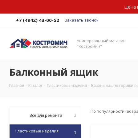
Цена 
+7 (4942) 43-00-52
Заказать звонок
Универсальный магазин
"Костромич"
Балконный ящик
Главная
-
Каталог
-
Пластиковые изделия
-
Вазоны.кашпо.горшки.по
По популярности (возр
Все для ремонта
Пластиковые изделия