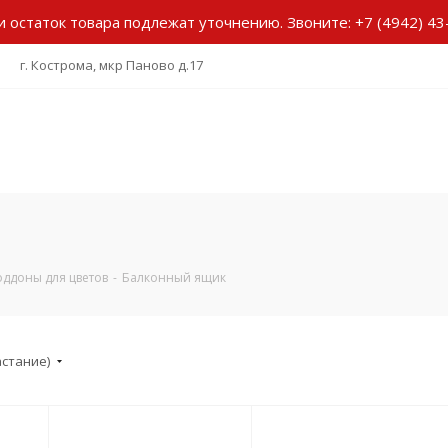
и остаток товара подлежат уточнению.
Звоните:
+7 (4942) 43
г. Кострома, мкр Паново д.17
ддоны для цветов
-
Балконный ящик
астание)