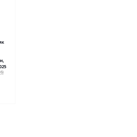
ик
н,
025
6)