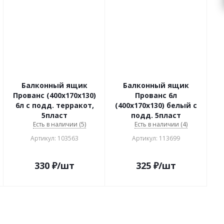
Балконный ящик
Балконный ящик
Прованс (400х170х130)
Прованс 6л
6л с подд. терракот,
(400х170х130) белый с
5пласт
подд. 5пласт
Есть в наличии (5)
Есть в наличии (4)
Артикул: 103563
Артикул: 113699
330
₽
/шт
325
₽
/шт