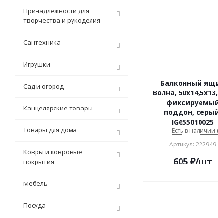
Принадлежности для
творчества и рукоделия
Сантехника
Игрушки
Балконный ящ
Сад и огород
Волна, 50х14,5х13
фиксируемы
Канцелярские товары
поддон, серый
IG655010025
Товары для дома
Есть в наличии (
Артикул: 222949
Ковры и ковровые
605
₽
/шт
покрытия
Мебель
Посуда