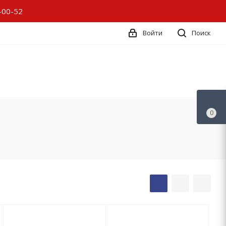
-00-52
Войти
Поиск
0