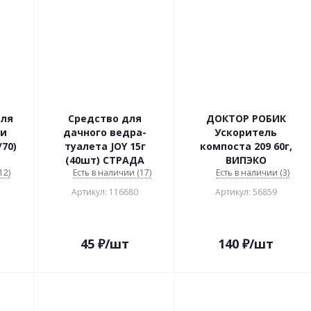
для
Средство для
ДОКТОР РОБИК
 и
дачного ведра-
Ускоритель
/70)
туалета JOY 15г
компоста 209 60г,
(40шт) СТРАДА
ВИПЭКО
12)
Есть в наличии (17)
Есть в наличии (3)
Артикул: 116680
Артикул: 56859
45
₽
/шт
140
₽
/шт