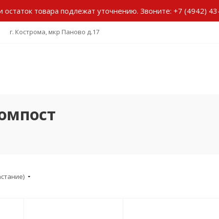
и остаток товара подлежат уточнению.
Звоните:
+7 (4942) 43
г. Кострома, мкр Паново д.17
компост
астание)