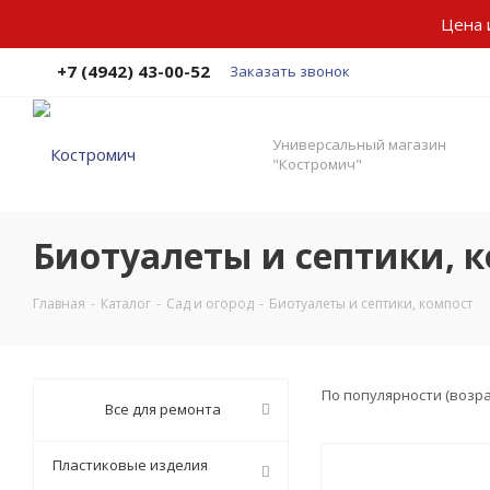
Цена 
+7 (4942) 43-00-52
Заказать звонок
Универсальный магазин
"Костромич"
Биотуалеты и септики, 
Главная
-
Каталог
-
Сад и огород
-
Биотуалеты и септики, компост
По популярности (возр
Все для ремонта
Пластиковые изделия