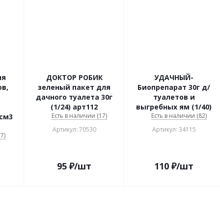
ля
ДОКТОР РОБИК
УДАЧНЫЙ-
в,
зеленый пакет для
Биопрепарат 30г д/
дачного туалета 30г
туалетов и
,
(1/24) арт112
выгребных ям (1/40)
Есть в наличии (17)
Есть в наличии (82)
 см3
Артикул: 70530
Артикул: 34115
7)
95
₽
/шт
110
₽
/шт