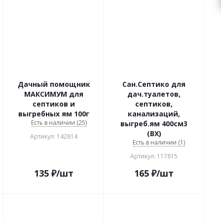
Дачный помощник
Сан.Септико для
МАКСИМУМ для
дач.туалетов,
септиков и
септиков,
выгребных ям 100г
канализаций,
Есть в наличии (25)
выгреб.ям 400см3
(ВХ)
Артикул: 142814
Есть в наличии (1)
Артикул: 117815
135
₽
/шт
165
₽
/шт