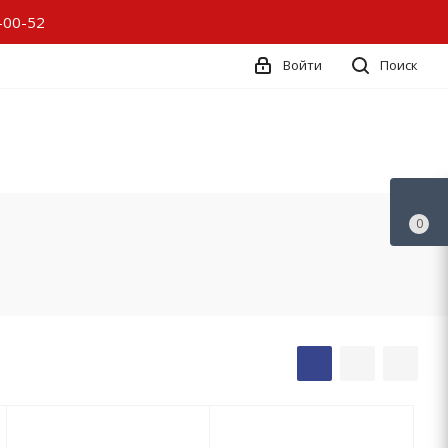
-00-52
Войти
Поиск
0