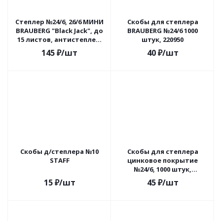
Степлер №24/6, 26/6 МИНИ
Скобы для степлера
BRAUBERG "Black Jack", до
BRAUBERG №24/6 1000
15 листов, антистеплер,
штук, 220950
черный, 227762
145
₽
/шт
40
₽
/шт
Скобы д/степлера №10
Скобы для степлера
STAFF
цинковое покрытие
№24/6, 1000 штук,
BRAUBERG "EXTRA", до 30
15
₽
/шт
45
₽
/шт
листов, 229299