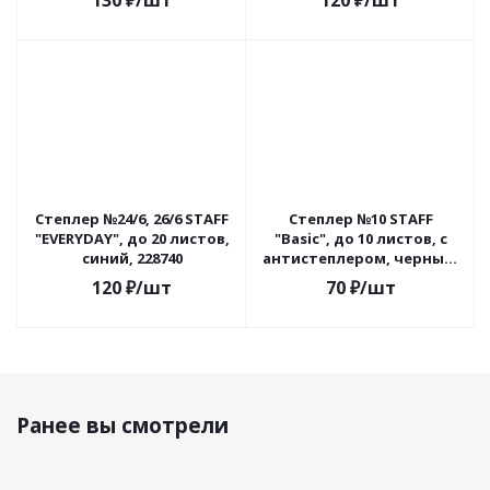
130
₽
/шт
120
₽
/шт
Степлер №24/6, 26/6 STAFF
Степлер №10 STAFF
"EVERYDAY", до 20 листов,
"Basic", до 10 листов, с
синий, 228740
антистеплером, черный,
224625
120
₽
/шт
70
₽
/шт
Ранее вы смотрели