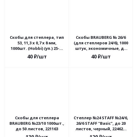
Скобы для степлера, тип
Скобы BRAUBERG № 26/6
53, 11,3 х 0,7 х 8 мм,
(для степлеров 24/6), 1000
1000шт. (Hobbi) (уп.) 25-1-
штук, экономичные, до
208
30 листов, 225973
40
₽
/шт
40
₽
/шт
Скобы для степлера
Степлер №24 STAFF №24/6,
BRAUBERG №23/10 1000шт.,
26/6 STAFF "Basic", до 20
до 50 листов, 221163
листов, черный, 224626,
224627