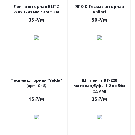
Лента шторная BLITZ
7010-К Тесьма шторная
W431G 43 мм 50 м ± 2 м
Kolibri
35
₽
/м
50
₽
/м
Тесьма шторная "Yelda"
Шт.лента ВT-228
(арт. С 18)
матовая,буфы 1:2 по 50м
(55мм)
15
₽
/м
35
₽
/м