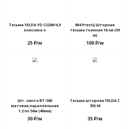
Тесьма YELDA YD CI22M/4,0
804 Prestij Шторная
классика-э
тесьма тканная 16 см (50
м)
25
₽
/м
100
₽
/м
Шт. лента ВT-580
Тесьма шторная YELDA С
матовая,параллельная
705-М
1:2 по 50м (40мм)
30
₽
/м
35
₽
/м