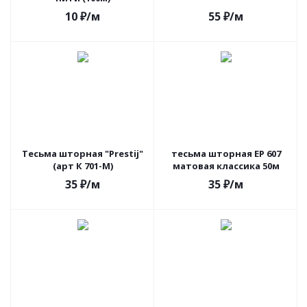
10
₽
/м
55
₽
/м
Тесьма шторная "Prestij"
тесьма шторная EP 607
(арт К 701-М)
матовая классика 50м
35
₽
/м
35
₽
/м