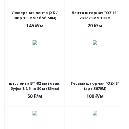
Люверсная лента (ХБ /
Лента шторная "OZ-IS"
шир.100мм / боб.50м)
2807 25 мм 100 м
145
₽
/м
20
₽
/м
шт. лента ВТ-92 матовая,
Тесьма шторная "OZ-IS"
буфы 1:2,5 по 50 м (85мм)
(арт 3679М)
50
₽
/м
100
₽
/м